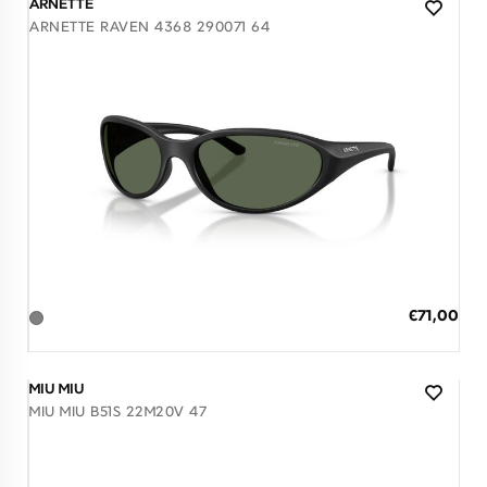
ARNETTE
ARNETTE RAVEN 4368 290071 64
Διαθέσιμο
ΠΡΟΣΘΗΚΗ ΣΤΟ ΚΑΛΑΘΙ
Ειδική
€71,00
Τιμή
3 άτοκες δόσεις των 23,67 €
MIU MIU
MIU MIU B51S 22M20V 47