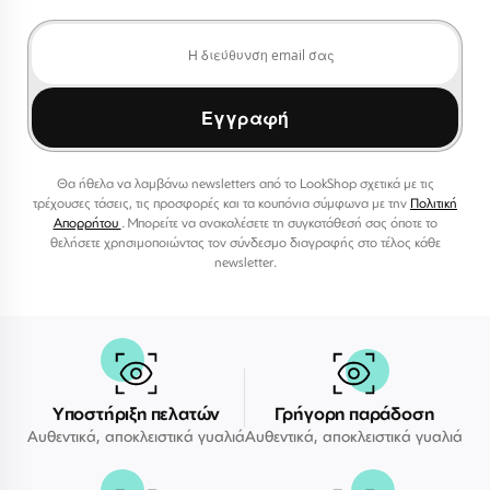
Εγγραφή
Θα ήθελα να λαμβάνω newsletters από το LookShop σχετικά με τις
τρέχουσες τάσεις, τις προσφορές και τα κουπόνια σύμφωνα με την
Πολιτική
Απορρήτου
. Μπορείτε να ανακαλέσετε τη συγκατάθεσή σας όποτε το
θελήσετε χρησιμοποιώντας τον σύνδεσμο διαγραφής στο τέλος κάθε
newsletter.
Υποστήριξη πελατών
Γρήγορη παράδοση
Αυθεντικά, αποκλειστικά γυαλιά
Αυθεντικά, αποκλειστικά γυαλιά