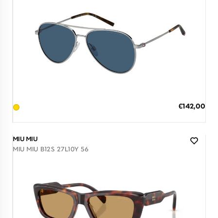
Διαθέσιμο
ΠΡΟΣΘΗΚΗ ΣΤΟ ΚΑΛΑΘΙ
Ειδική
€142,00
Τιμή
3 άτοκες δόσεις των 47,33 €
MIU MIU
MIU MIU B12S 27L10Y 56