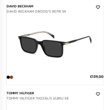
DAVID BECKHAM
DAVID BECKHAM DB1220/S 807IR 54
Διαθέσιμο
ΠΡΟΣΘΗΚΗ ΣΤΟ ΚΑΛΑΘΙ
Ειδική
€139,00
Τιμή
3 άτοκες δόσεις των 46,33 €
TOMMY HILFIGER
TOMMY HILFIGER TH2336/S 6LBKU 58