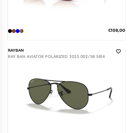
Διαθέσιμο
ΠΡΟΣΘΗΚΗ ΣΤΟ ΚΑΛΑΘΙ
Ειδική
€108,00
Τιμή
3 άτοκες δόσεις των 36,00 €
RAYBAN
RAY BAN AVIATOR POLARIZED 3025 002/58 5814
Διαθέσιμο
ΠΡΟΣΘΗΚΗ ΣΤΟ ΚΑΛΑΘΙ