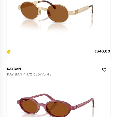
Διαθέσιμο
ΠΡΟΣΘΗΚΗ ΣΤΟ ΚΑΛΑΘΙ
Ειδική
€340,00
Τιμή
3 άτοκες δόσεις των 113,33 €
RAYBAN
RAY BAN 4472 685773 48