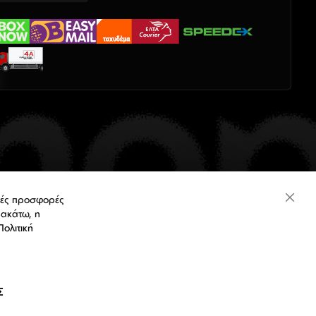
ικές προσφορές
Close
ρακάτω, η
Cooki
Bar
Πολιτική
GR (€)
Σ