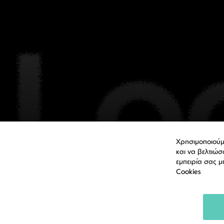
Χρησιμοποιούμ
και να βελτιώσ
εμπειρία σας μ
Cookies
© 2026 Lookshop.
Website created with love by
MainSys