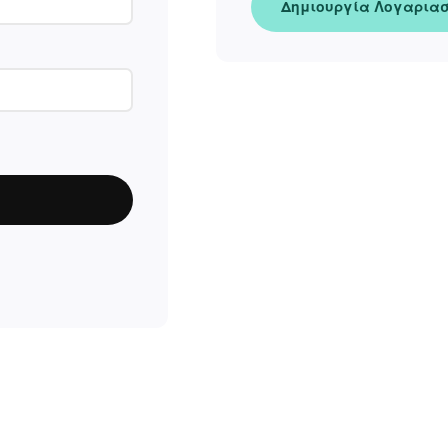
Δημιουργία Λογαρια
ΕΠΙΚΟΙΝΩΝΊΑ
T: +30 213 045 4922
Παρ
Σάβ
E: hello@lookshop.gr
9:00
10:00 - 16:00