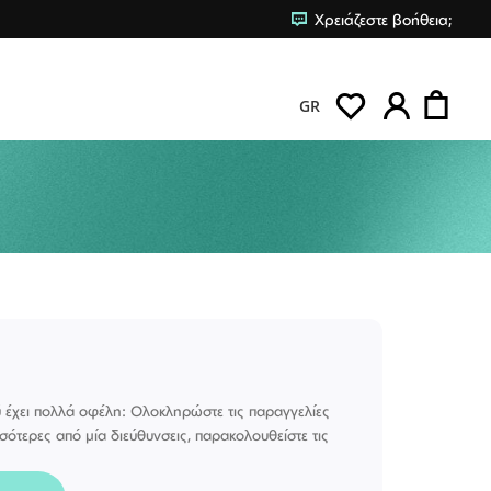
Χρειάζεστε βοήθεια;
Το κα
GR
 έχει πολλά οφέλη: Ολοκληρώστε τις παραγγελίες
σότερες από μία διεύθυνσεις, παρακολουθείστε τις