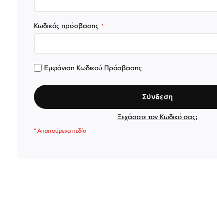
Κωδικός πρόσβασης
Εμφάνιση Κωδικού Πρόσβασης
Σύνδεση
Ξεχάσατε τον Κωδικό σας;
Σύνδεση/Εγγραφή
Αγαπημένα
ΕΠΙΣΚΕΦΘΕΊΤΕ ΜΑΣ
ΩΡΆΡΙΟ
Εντός Στοάς Πεσματζόγλου,
Δευ-Τετ
Τρί-Πέμ-
Πανεπιστημίου 39, 10564, Αθήνα, Ελλάδα
10:00 - 18:00
10:00 - 1