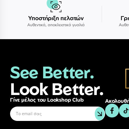
Υποστήριξη πελατών
Γρ
Αυθεντικά, αποκλειστικά γυαλιά
Αυθεν
See Better.
Look Better.
Γίνε μέλος του Lookshop Club
Ακολουθή