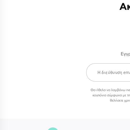
Α
Εγγρ
Θα ήθελα να λαμβάνω newsl
κουπόνια σύμφωνα με τ
θελήσετε χρη