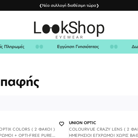
Νέα συλλογή διαθέσιμη τώρα
❮
❯
φαλείς Πληρωμές
Εγγύηση Γνησιότητας
Επαφής
UNION OPTIC
 OPTIX COLORS ( 2 ΦΑΚΟΊ )
COLOURVUE CRAZY LENS ( 2 ΦΑΚ
ΡΩΜΟΙ + OPTI-FREE PURE
ΗΜΕΡΉΣΙΟΙ ΈΓΧΡΩΜΟΙ ΧΩΡΊΣ Β