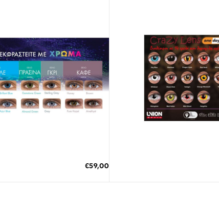
 έως 10 Ημέρες
Διαθέσιμο
Η ΣΤΟ ΚΑΛΑΘΙ
ΠΡΟΣΘΗΚΗ ΣΤΟ ΚΑΛΑΘΙ
€59,00
ΕΠΙΚΟΙΝΩΝΊΑ
οκες δόσεις των 19,67 €
3 άτοκες δόσεις των 3,30 €
T: +30 213 045 4922
Παρ
Σάβ
E: hello@lookshop.gr
9:00
10:00 - 16:00