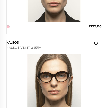
Διαθέσιμο
ΠΡΟΣΘΗΚΗ ΣΤΟ ΚΑΛΑΘΙ
Ειδική
€172,00
Τιμή
3 άτοκες δόσεις των 57,33 €
KALEOS
KALEOS VENIT 2 5319
Διαθέσιμο