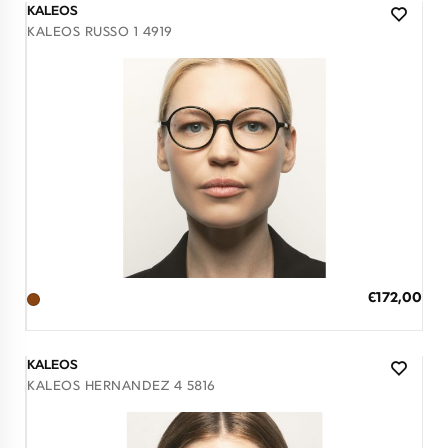
KALEOS
KALEOS RUSSO 1 4919
Διαθέσιμο
ΠΡΟΣΘΗΚΗ ΣΤΟ ΚΑΛΑΘΙ
Ειδική
€172,00
Τιμή
3 άτοκες δόσεις των 57,33 €
KALEOS
KALEOS HERNANDEZ 4 5816