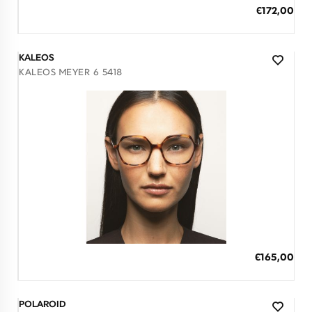
ΠΡΟΣΘΗΚΗ ΣΤΟ ΚΑΛΑΘΙ
Ειδική
€172,00
Τιμή
3 άτοκες δόσεις των 57,33 €
KALEOS
KALEOS MEYER 6 5418
Διαθέσιμο
ΠΡΟΣΘΗΚΗ ΣΤΟ ΚΑΛΑΘΙ
Ειδική
€165,00
Τιμή
3 άτοκες δόσεις των 55,00 €
POLAROID