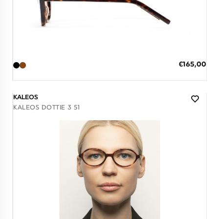
Διαθέσιμο
ΠΡΟΣΘΗΚΗ ΣΤΟ ΚΑΛΑΘΙ
Ειδική
€165,00
Τιμή
3 άτοκες δόσεις των 55,00 €
KALEOS
KALEOS DOTTIE 3 51
Διαθέσιμο