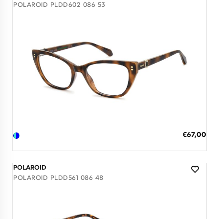
POLAROID PLDD602 086 53
Διαθέσιμο
ΠΡΟΣΘΗΚΗ ΣΤΟ ΚΑΛΑΘΙ
Ειδική
€67,00
Τιμή
3 άτοκες δόσεις των 22,33 €
POLAROID
POLAROID PLDD561 086 48