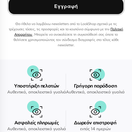
Εγγραφή
Θα ήθελα να λαμβάνω newsletters από το LookShop σχετικά με τις
τρέχουσες τάσεις, τις προσφορές και τα κουπόνια σύμφωνα με την
Πολιτική
Απορρήτου
. Μπορείτε να ανακαλέσετε τη συγκατάθεσή σας όποτε το
θελήσετε χρησιμοποιώντας τον σύνδεσμο διαγραφής στο τέλος κάθε
newsletter.
Υποστήριξη πελατών
Γρήγορη παράδοση
Αυθεντικά, αποκλειστικά γυαλιά
Αυθεντικά, αποκλειστικά γυαλιά
Ασφαλείς πληρωμές
Δωρεάν επιστροφή
Αυθεντικά, αποκλειστικά γυαλιά
εντός 14 ημερών