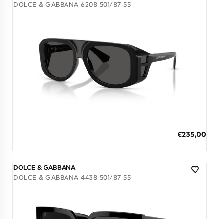
DOLCE & GABBANA 6208 501/87 55
Διαθέσιμο
ΠΡΟΣΘΗΚΗ ΣΤΟ ΚΑΛΑΘΙ
Ειδική
€235,00
Τιμή
3 άτοκες δόσεις των 78,33 €
DOLCE & GABBANA
DOLCE & GABBANA 4438 501/87 55