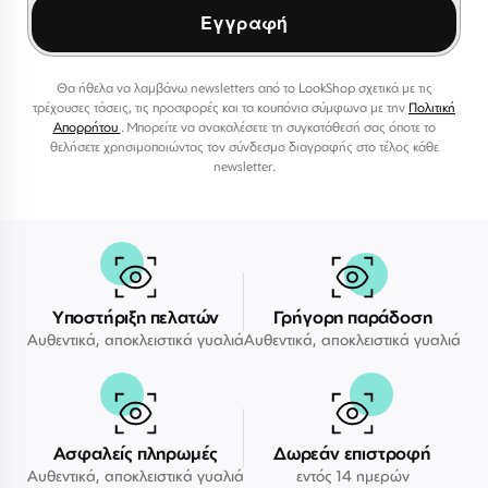
Εγγραφή
Θα ήθελα να λαμβάνω newsletters από το LookShop σχετικά με τις
τρέχουσες τάσεις, τις προσφορές και τα κουπόνια σύμφωνα με την
Πολιτική
Απορρήτου
. Μπορείτε να ανακαλέσετε τη συγκατάθεσή σας όποτε το
θελήσετε χρησιμοποιώντας τον σύνδεσμο διαγραφής στο τέλος κάθε
newsletter.
Υποστήριξη πελατών
Γρήγορη παράδοση
Αυθεντικά, αποκλειστικά γυαλιά
Αυθεντικά, αποκλειστικά γυαλιά
Ασφαλείς πληρωμές
Δωρεάν επιστροφή
Αυθεντικά, αποκλειστικά γυαλιά
εντός 14 ημερών