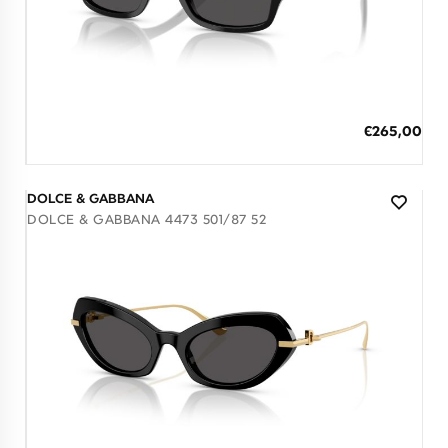
Διαθέσιμο
ΠΡΟΣΘΗΚΗ ΣΤΟ ΚΑΛΑΘΙ
Ειδική
€265,00
Τιμή
3 άτοκες δόσεις των 88,33 €
DOLCE & GABBANA
DOLCE & GABBANA 4473 501/87 52
Διαθέσιμο