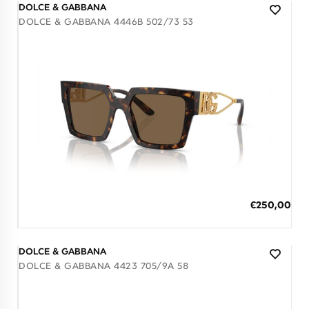
DOLCE & GABBANA
DOLCE & GABBANA 4446B 502/73 53
Διαθέσιμο
ΠΡΟΣΘΗΚΗ ΣΤΟ ΚΑΛΑΘΙ
Ειδική
€250,00
Τιμή
3 άτοκες δόσεις των 83,33 €
DOLCE & GABBANA
DOLCE & GABBANA 4423 705/9A 58