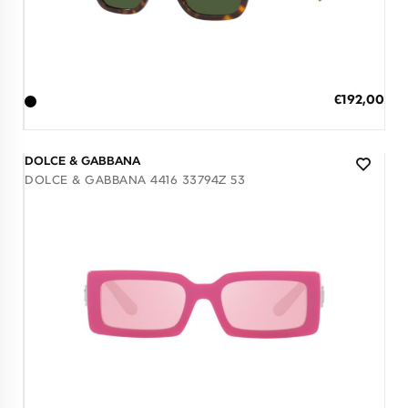
Διαθέσιμο
ΠΡΟΣΘΗΚΗ ΣΤΟ ΚΑΛΑΘΙ
Ειδική
€192,00
Τιμή
3 άτοκες δόσεις των 64,00 €
DOLCE & GABBANA
DOLCE & GABBANA 4416 33794Z 53
Διαθέσιμο