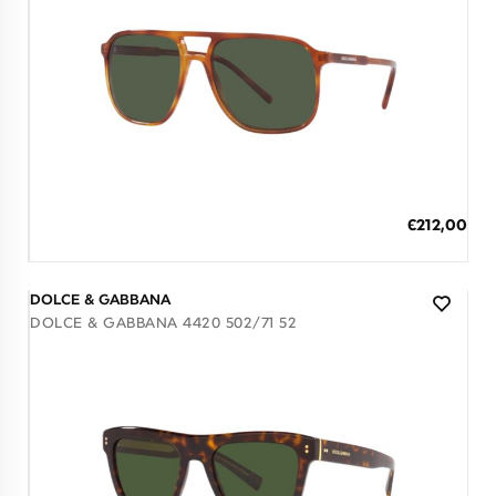
Διαθέσιμο
ΠΡΟΣΘΗΚΗ ΣΤΟ ΚΑΛΑΘΙ
Ειδική
€212,00
Τιμή
3 άτοκες δόσεις των 70,67 €
DOLCE & GABBANA
DOLCE & GABBANA 4420 502/71 52