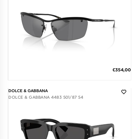
Διαθέσιμο
ΠΡΟΣΘΗΚΗ ΣΤΟ ΚΑΛΑΘΙ
Ειδική
€354,00
Τιμή
3 άτοκες δόσεις των 118,00 €
DOLCE & GABBANA
DOLCE & GABBANA 4483 501/87 54