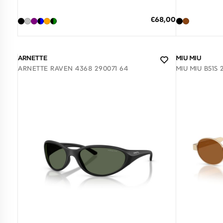
ΠΡΟΣΘΗΚΗ ΣΤΟ ΚΑΛΑΘΙ
ΠΡΟΣΘΗΚ
Ειδική
€68,00
Τιμή
3 άτοκες δόσεις των 22,67 €
3 άτο
ARNETTE
MIU MIU
ARNETTE RAVEN 4368 290071 64
MIU MIU B51S