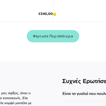
Διαθέσιμο
Διαθέσιμο
Η ΣΤΟ ΚΑΛΑΘΙ
ΠΡΟΣΘΗΚΗ ΣΤΟ ΚΑΛΑΘΙ
Ειδική
€340,00
Τιμή
κες δόσεις των 113,33 €
3 άτοκες δόσεις των 60,33 €
Φόρτωσε Περισσότερα
Συχνές Ερωτήσε
ς μας αφίξεις, όπου ο
Είναι τα γυαλιά που πουλ
α κατασκευής. Είτε
ίτε κομψά μοντέλα με