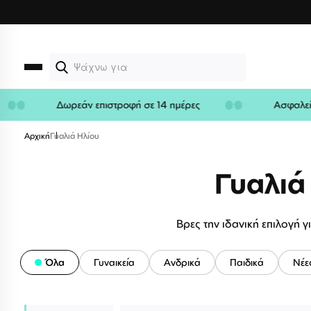
Μετάβαση
στο
περιεχόμενο
ρα
Δωρεάν επιστροφή σε 14 ημέρες
Ασ
Αρχική
Γυαλιά Ηλίου
Γυαλιά
Βρες την ιδανική επιλογή γ
Όλα
Γυναικεία
Ανδρικά
Παιδικά
Νέε