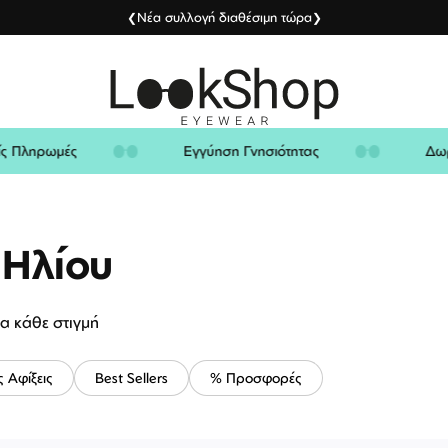
Νέα συλλογή διαθέσιμη τώρα
❮
❯
φαλείς Πληρωμές
Εγγύηση Γνησιότητας
 Ηλίου
ια κάθε στιγμή
ς Αφίξεις
Best Sellers
% Προσφορές