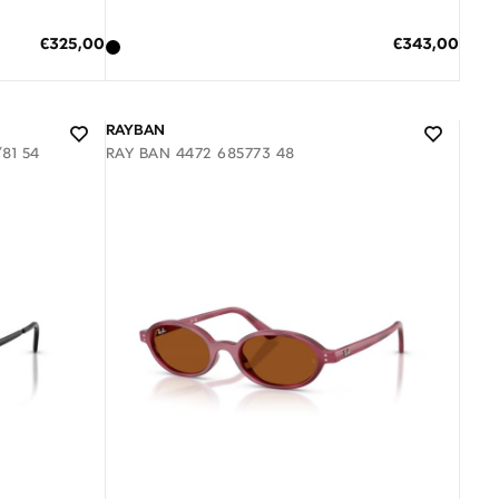
ΠΡΟΣΘΗΚΗ ΣΤΟ ΚΑΛΑΘΙ
Ειδική
Ειδική
€325,00
€343,00
Τιμή
Τιμή
3 άτοκες δόσεις των 114,33 €
RAYBAN
81 54
RAY BAN 4472 685773 48