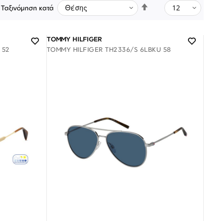
Φθίνουσα
Ταξινόμηση κατά
ταξινόμηση
TOMMY HILFIGER
 52
TOMMY HILFIGER TH2336/S 6LBKU 58
Λογαριασμός
Επιστροφές
Επικοινωνία
ΑΚΟΛΟΥΘΉΣΤΕ ΜΑΣ
Διαθέσιμο