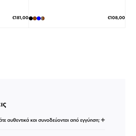
Διαθέσιμο
ΠΡΟΣΘΗΚΗ ΣΤΟ ΚΑΛΑΘΙ
Ειδική
Ειδική
€181,00
€108,00
Τιμή
Τιμή
3 άτοκες δόσεις των 36,00 €
ις
άτε αυθεντικά και συνοδεύονται από εγγύηση;