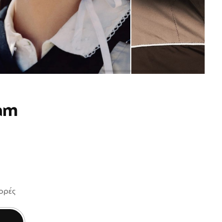
am
φορές