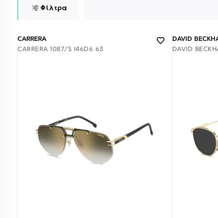
Φίλτρα
CARRERA
DAVID BECKH
CARRERA 1087/S I46D6 63
DAVID BECKHA
Σύνδεση/Εγγραφή
Αγαπημένα
ΕΠΙΣΚΕΦΘΕΊΤΕ ΜΑΣ
ΩΡΆΡΙΟ
Εντός Στοάς Πεσματζόγλου,
Δευ-Τετ
Τρί-Πέμ-
Πανεπιστημίου 39, 10564, Αθήνα, Ελλάδα
10:00 - 18:00
10:00 - 1
Διαθέσιμο