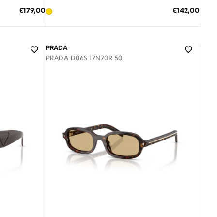
ΠΡΟΣΘΗΚΗ ΣΤΟ ΚΑΛΑΘΙ
Ειδική
Ειδική
€179,00
€142,00
Τιμή
Τιμή
3 άτοκες δόσεις των 47,33 €
PRADA
PRADA D06S 17N70R 50
Διαθέσιμο