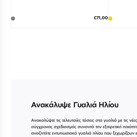
Διαθέσιμο
ΠΡΟΣΘΗΚΗ ΣΤΟ ΚΑΛΑΘΙ
ΠΡΟΣΘΗΚ
Ειδική
€71,00
Τιμή
3 άτοκες δόσεις των 23,67 €
3 άτο
Ανακάλυψε Γυαλιά Ηλίου
Ανακαλύψτε τις τελευταίες τάσεις στα γυαλιά με τις νέε
σύγχρονος σχεδιασμός συναντά την εξαιρετική ποιότητ
αναζητάτε εντυπωσιακά γυαλιά ηλίου που ξεχωρίζουν ε