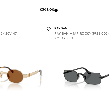
Η ΣΤΟ ΚΑΛΑΘΙ
ΠΡΟΣΘΗΚΗ ΣΤΟ ΚΑΛΑΘΙ
Ειδική
€309,00
Τιμή
κες δόσεις των 103,00 €
3 άτοκες δόσεις των 108,33 €
RAYBAN
 22M20V 47
RAY BAN A$AP ROCKY 3928 002/
POLARIZED