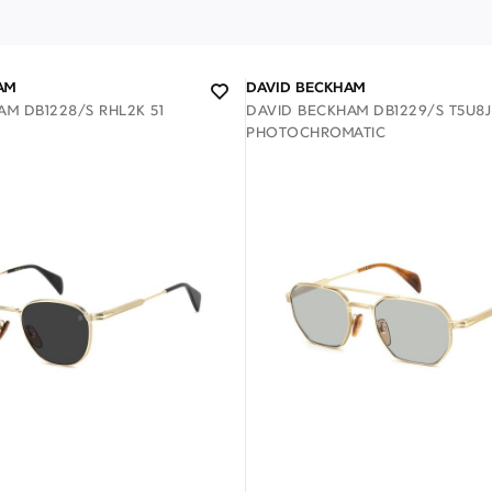
AM
DAVID BECKHAM
M DB1228/S RHL2K 51
DAVID BECKHAM DB1229/S T5U8J
PHOTOCHROMATIC
ΕΠΙΚΟΙΝΩΝΊΑ
T: +30 213 045 4922
Παρ
Σάβ
E: hello@lookshop.gr
9:00
10:00 - 16:00
Διαθέσιμο
Διαθέσιμο