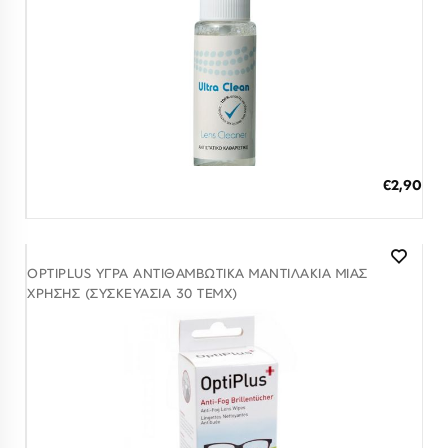
Λογαριασμός
Επιστροφές
Επικοινωνία
ΕΠΙΣΚΕΦΘΕΊΤΕ ΜΑΣ
Εντός Στοάς Πεσματζόγλου,
Πανεπιστημίου 39, 10564, Αθήνα, Ελλάδα
ΩΡΆΡΙΟ
Δευ-Τετ
Τρί-Πέμ-Παρ
Σάβ
Διαθέσιμο
10:00 - 18:00
10:00 - 19:00
10:00 - 16:00
ΠΡΟΣΘΗΚΗ ΣΤΟ ΚΑΛΑΘΙ
ΕΠΙΚΟΙΝΩΝΊΑ
€2,90
3 άτοκες δόσεις των 0,97 €
T: +30 213 045 4922
E: hello@lookshop.gr
ΑΚΟΛΟΥΘΉΣΤΕ ΜΑΣ
OPTIPLUS ΥΓΡΆ ΑΝΤΙΘΑΜΒΩΤΙΚΆ ΜΑΝΤΙΛΆΚΙΑ ΜΙΑΣ
ΧΡΉΣΗΣ (ΣΥΣΚΕΥΑΣΊΑ 30 ΤΕΜΧ)