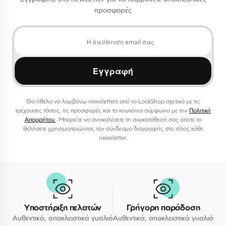
προσφορές
Εγγραφή
Θα ήθελα να λαμβάνω newsletters από το LookShop σχετικά με τις
τρέχουσες τάσεις, τις προσφορές και τα κουπόνια σύμφωνα με την
Πολιτική
Απορρήτου
. Μπορείτε να ανακαλέσετε τη συγκατάθεσή σας όποτε το
θελήσετε χρησιμοποιώντας τον σύνδεσμο διαγραφής στο τέλος κάθε
newsletter.
Υποστήριξη πελατών
Γρήγορη παράδοση
Αυθεντικά, αποκλειστικά γυαλιά
Αυθεντικά, αποκλειστικά γυαλιά