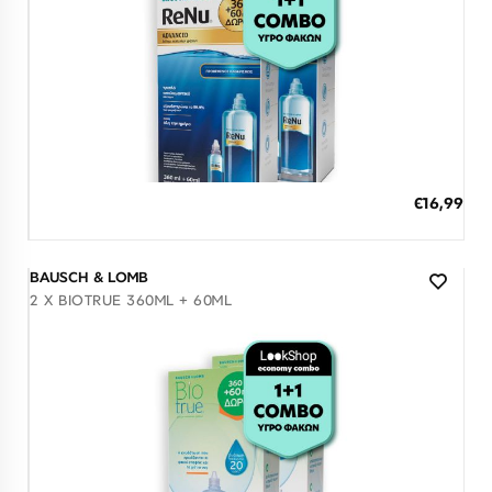
Λογαριασμός
Επιστροφές
Επικοινωνία
ΕΠΙΣΚΕΦΘΕΊΤΕ ΜΑΣ
Εντός Στοάς Πεσματζόγλου,
Πανεπιστημίου 39, 10564, Αθήνα, Ελλάδα
ΩΡΆΡΙΟ
Δευ-Τετ
Τρί-Πέμ-Παρ
Σάβ
Διαθέσιμο
10:00 - 18:00
10:00 - 19:00
10:00 - 16:00
ΠΡΟΣΘΗΚΗ ΣΤΟ ΚΑΛΑΘΙ
ΕΠΙΚΟΙΝΩΝΊΑ
€16,99
3 άτοκες δόσεις των 5,66 €
T: +30 213 045 4922
E: hello@lookshop.gr
ΑΚΟΛΟΥΘΉΣΤΕ ΜΑΣ
BAUSCH & LOMB
2 X BIOTRUE 360ML + 60ML