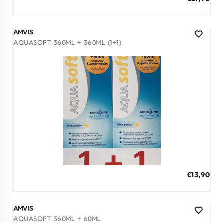
3 άτοκες δόσεις των 9,30 €
AMVIS
AQUASOFT 360ML + 360ML (1+1)
Διαθέσιμο
ΠΡΟΣΘΗΚΗ ΣΤΟ ΚΑΛΑΘΙ
€13,90
3 άτοκες δόσεις των 4,63 €
AMVIS
AQUASOFT 360ML + 60ML