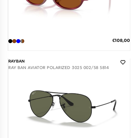
Διαθέσιμο
ΠΡΟΣΘΗΚΗ ΣΤΟ ΚΑΛΑΘΙ
Ειδική
€108,00
Τιμή
3 άτοκες δόσεις των 36,00 €
RAYBAN
RAY BAN AVIATOR POLARIZED 3025 002/58 5814
Διαθέσιμο