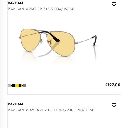
RAYBAN
RAY BAN AVIATOR 3025 004/R6 58
Διαθέσιμο
ΠΡΟΣΘΗΚΗ ΣΤΟ ΚΑΛΑΘΙ
Ειδική
€127,00
Τιμή
3 άτοκες δόσεις των 42,33 €
RAYBAN
RAY BAN WAYFARER FOLDING 4105 710/31 50