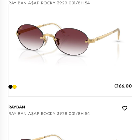
RAY BAN A$AP ROCKY 3929 001/8H 54
Διαθέσιμο
ΠΡΟΣΘΗΚΗ ΣΤΟ ΚΑΛΑΘΙ
Ειδική
€166,00
Τιμή
3 άτοκες δόσεις των 55,33 €
RAYBAN
RAY BAN A$AP ROCKY 3928 001/8H 54