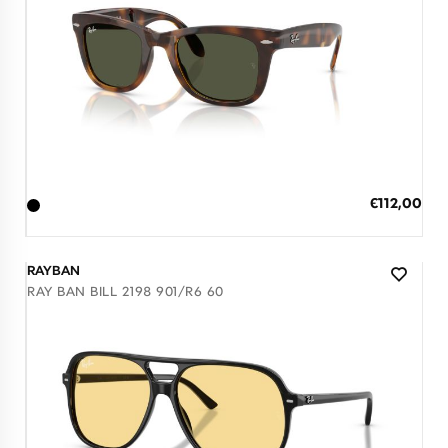
Διαθέσιμο
ΠΡΟΣΘΗΚΗ ΣΤΟ ΚΑΛΑΘΙ
Ειδική
€112,00
Τιμή
3 άτοκες δόσεις των 37,33 €
RAYBAN
RAY BAN BILL 2198 901/R6 60