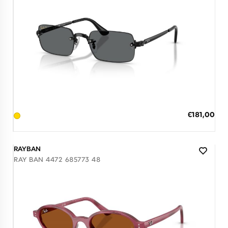
Διαθέσιμο
ΠΡΟΣΘΗΚΗ ΣΤΟ ΚΑΛΑΘΙ
Ειδική
€181,00
Τιμή
3 άτοκες δόσεις των 60,33 €
RAYBAN
RAY BAN 4472 685773 48