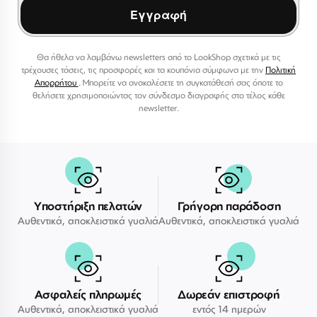
Εγγραφή
Θα ήθελα να λαμβάνω newsletters από το LookShop σχετικά με τις
τρέχουσες τάσεις, τις προσφορές και τα κουπόνια σύμφωνα με την
Πολιτική
Απορρήτου
. Μπορείτε να ανακαλέσετε τη συγκατάθεσή σας όποτε το
θελήσετε χρησιμοποιώντας τον σύνδεσμο διαγραφής στο τέλος κάθε
newsletter.
Υποστήριξη πελατών
Γρήγορη παράδοση
Αυθεντικά, αποκλειστικά γυαλιά
Αυθεντικά, αποκλειστικά γυαλιά
Ασφαλείς πληρωμές
Δωρεάν επιστροφή
Αυθεντικά, αποκλειστικά γυαλιά
εντός 14 ημερών