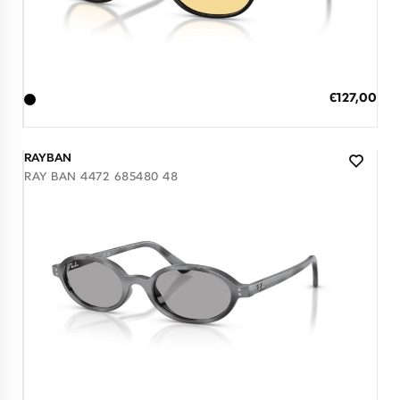
Διαθέσιμο
ΠΡΟΣΘΗΚΗ ΣΤΟ ΚΑΛΑΘΙ
Ειδική
€127,00
Τιμή
3 άτοκες δόσεις των 42,33 €
RAYBAN
RAY BAN 4472 685480 48
Διαθέσιμο