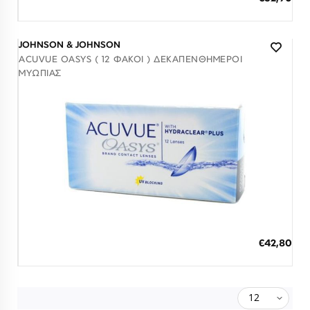
3 άτοκες δόσεις των 10,97 €
JOHNSON & JOHNSON
ACUVUE OASYS ( 12 ΦΑΚΟΊ ) ΔΕΚΑΠΕΝΘΉΜΕΡΟΙ
ΜΥΩΠΊΑΣ
1-3 Ημέρες
ΠΡΟΣΘΗΚΗ ΣΤΟ ΚΑΛΑΘΙ
€42,80
3 άτοκες δόσεις των 14,27 €