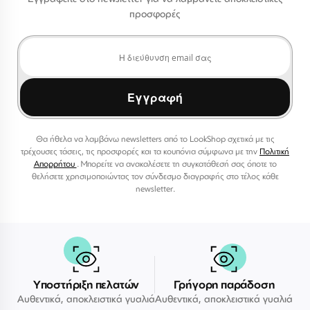
προσφορές
Εγγραφή
Θα ήθελα να λαμβάνω newsletters από το LookShop σχετικά με τις
τρέχουσες τάσεις, τις προσφορές και τα κουπόνια σύμφωνα με την
Πολιτική
Απορρήτου
. Μπορείτε να ανακαλέσετε τη συγκατάθεσή σας όποτε το
θελήσετε χρησιμοποιώντας τον σύνδεσμο διαγραφής στο τέλος κάθε
newsletter.
Υποστήριξη πελατών
Γρήγορη παράδοση
Αυθεντικά, αποκλειστικά γυαλιά
Αυθεντικά, αποκλειστικά γυαλιά