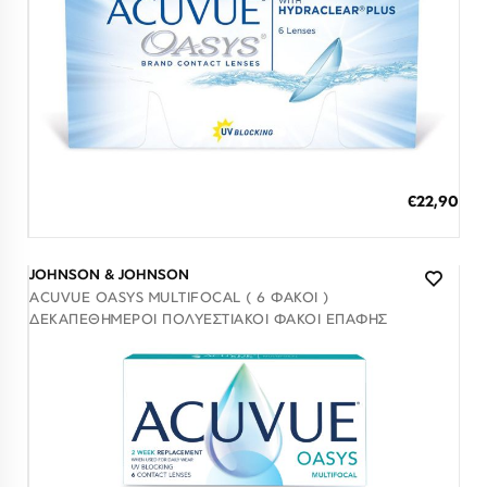
Λογαριασμός
Επιστροφές
Επικοινωνία
ΕΠΙΣΚΕΦΘΕΊΤΕ ΜΑΣ
Εντός Στοάς Πεσματζόγλου,
Πανεπιστημίου 39, 10564, Αθήνα, Ελλάδα
ΩΡΆΡΙΟ
Δευ-Τετ
Τρί-Πέμ-Παρ
Σάβ
Διαθέσιμο
10:00 - 18:00
10:00 - 19:00
10:00 - 16:00
ΠΡΟΣΘΗΚΗ ΣΤΟ ΚΑΛΑΘΙ
ΕΠΙΚΟΙΝΩΝΊΑ
€22,90
3 άτοκες δόσεις των 7,63 €
T: +30 213 045 4922
E: hello@lookshop.gr
ΑΚΟΛΟΥΘΉΣΤΕ ΜΑΣ
JOHNSON & JOHNSON
ACUVUE OASYS MULTIFOCAL ( 6 ΦΑΚΟΊ )
ΔΕΚΑΠΕΘΉΜΕΡΟΙ ΠΟΛΥΕΣΤΙΑΚΟΊ ΦΑΚΟΊ ΕΠΑΦΉΣ