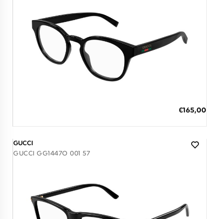
Διαθέσιμο
ΠΡΟΣΘΗΚΗ ΣΤΟ ΚΑΛΑΘΙ
Ειδική
€165,00
Τιμή
3 άτοκες δόσεις των 55,00 €
GUCCI
GUCCI GG1447O 001 57