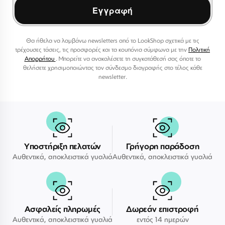
Εγγραφή
Θα ήθελα να λαμβάνω newsletters από το LookShop σχετικά με τις
τρέχουσες τάσεις, τις προσφορές και τα κουπόνια σύμφωνα με την
Πολιτική
Απορρήτου
. Μπορείτε να ανακαλέσετε τη συγκατάθεσή σας όποτε το
θελήσετε χρησιμοποιώντας τον σύνδεσμο διαγραφής στο τέλος κάθε
newsletter.
Υποστήριξη πελατών
Γρήγορη παράδοση
Αυθεντικά, αποκλειστικά γυαλιά
Αυθεντικά, αποκλειστικά γυαλιά
Ασφαλείς πληρωμές
Δωρεάν επιστροφή
Αυθεντικά, αποκλειστικά γυαλιά
εντός 14 ημερών