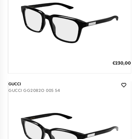
Διαθέσιμο
ΠΡΟΣΘΗΚΗ ΣΤΟ ΚΑΛΑΘΙ
Ειδική
€230,00
Τιμή
3 άτοκες δόσεις των 76,67 €
GUCCI
GUCCI GG2082O 005 54