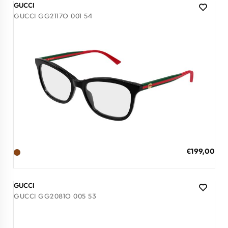
GUCCI
GUCCI GG2117O 001 54
Διαθέσιμο
ΠΡΟΣΘΗΚΗ ΣΤΟ ΚΑΛΑΘΙ
Ειδική
€199,00
Τιμή
3 άτοκες δόσεις των 66,33 €
GUCCI
GUCCI GG2081O 005 53