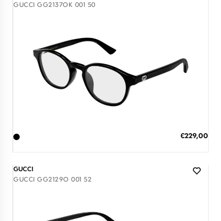
GUCCI GG2137OK 001 50
Διαθέσιμο
ΠΡΟΣΘΗΚΗ ΣΤΟ ΚΑΛΑΘΙ
Ειδική
€229,00
Τιμή
3 άτοκες δόσεις των 76,33 €
GUCCI
GUCCI GG2129O 001 52