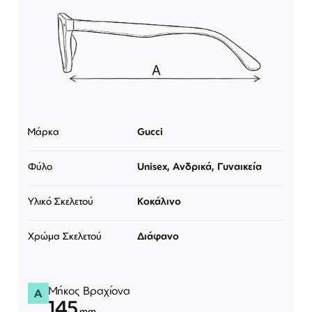
Μάρκα
Gucci
Φύλο
Unisex, Ανδρικά, Γυναικεία
Υλικό Σκελετού
Κοκάλινο
Χρώμα Σκελετού
Διάφανο
Μήκος Βραχίονα
A
145
mm