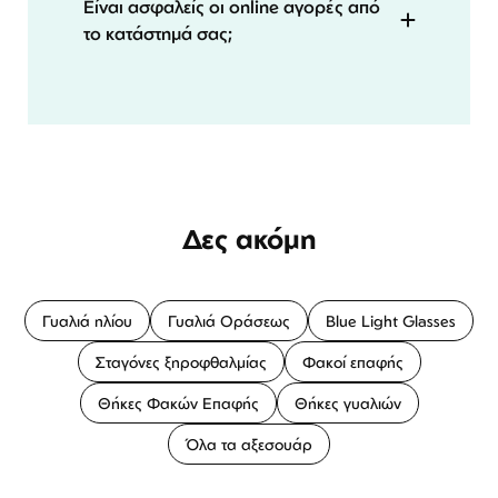
Είναι ασφαλείς οι online αγορές από
το κατάστημά σας;
Δες ακόμη
Γυαλιά ηλίου
Γυαλιά Οράσεως
Blue Light Glasses
Σταγόνες ξηροφθαλμίας
Φακοί επαφής
Θήκες Φακών Επαφής
Θήκες γυαλιών
Όλα τα αξεσουάρ