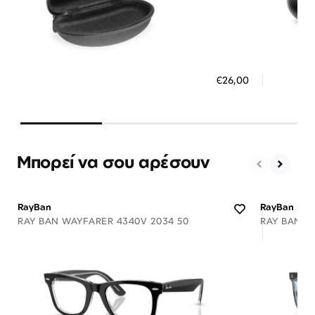
Διαθέσιμο
ΠΡΟΣΘΗΚΗ ΣΤΟ ΚΑΛΑΘΙ
ΠΡΟΣ
€26,00
3 άτοκες δόσεις των 8,67 €
3 ά
Μπορεί να σου αρέσουν
RayBan
RayBan
RAY BAN WAYFARER 4340V 2034 50
RAY BAN 54