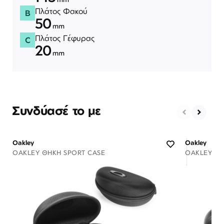
Πλάτος Φακού
B
50
mm
Πλάτος Γέφυρας
C
20
mm
Συνδύασέ το με
Oakley
Oakley
OAKLEY ΘΉΚΗ SPORT CASE
OAKLEY ΘΉ