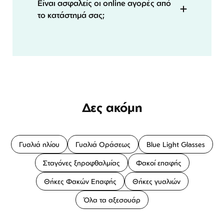
Είναι ασφαλείς οι online αγορές από
το κατάστημά σας;
Δες ακόμη
Γυαλιά ηλίου
Γυαλιά Οράσεως
Blue Light Glasses
Σταγόνες ξηροφθαλμίας
Φακοί επαφής
Θήκες Φακών Επαφής
Θήκες γυαλιών
Όλα τα αξεσουάρ