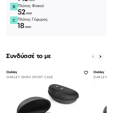
Πλάτος Φακού
B
52
mm
Πλάτος Γέφυρας
C
18
mm
Συνδύασέ το με
Oakley
Oakley
OAKLEY ΘΉΚΗ SPORT CASE
OAKLEY ΘΉ