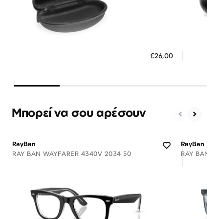
Διαθέσιμο
ΠΡΟΣΘΗΚΗ ΣΤΟ ΚΑΛΑΘΙ
ΠΡΟΣ
€26,00
3 άτοκες δόσεις των 8,67 €
3 ά
Μπορεί να σου αρέσουν
RayBan
RayBan
RAY BAN WAYFARER 4340V 2034 50
RAY BAN 54