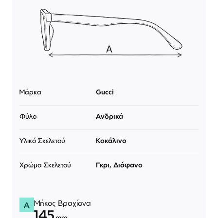
Μάρκα
Gucci
Φύλο
Ανδρικά
Υλικό Σκελετού
Κοκάλινο
Χρώμα Σκελετού
Γκρι, Διάφανο
Μήκος Βραχίονα
A
145
mm