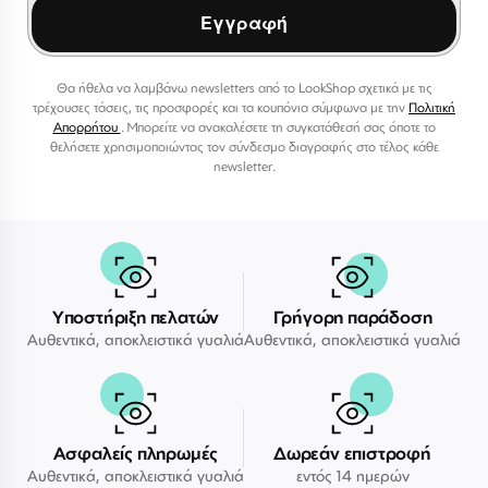
Εγγραφή
Θα ήθελα να λαμβάνω newsletters από το LookShop σχετικά με τις
τρέχουσες τάσεις, τις προσφορές και τα κουπόνια σύμφωνα με την
Πολιτική
Απορρήτου
. Μπορείτε να ανακαλέσετε τη συγκατάθεσή σας όποτε το
θελήσετε χρησιμοποιώντας τον σύνδεσμο διαγραφής στο τέλος κάθε
newsletter.
Υποστήριξη πελατών
Γρήγορη παράδοση
Αυθεντικά, αποκλειστικά γυαλιά
Αυθεντικά, αποκλειστικά γυαλιά
Ασφαλείς πληρωμές
Δωρεάν επιστροφή
Αυθεντικά, αποκλειστικά γυαλιά
εντός 14 ημερών