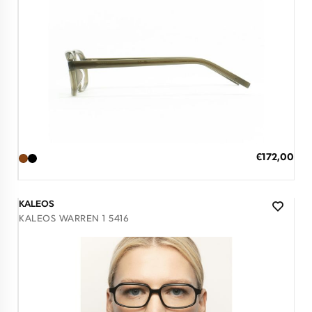
Διαθέσιμο
ΠΡΟΣΘΗΚΗ ΣΤΟ ΚΑΛΑΘΙ
Ειδική
€172,00
Τιμή
3 άτοκες δόσεις των 57,33 €
KALEOS
KALEOS WARREN 1 5416