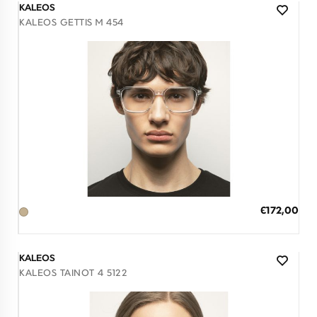
KALEOS
KALEOS GETTIS M 454
Διαθέσιμο
ΠΡΟΣΘΗΚΗ ΣΤΟ ΚΑΛΑΘΙ
Ειδική
€172,00
Τιμή
3 άτοκες δόσεις των 57,33 €
KALEOS
KALEOS TAINOT 4 5122