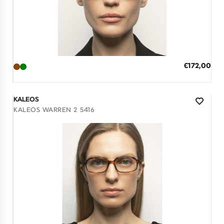
Διαθέσιμο
ΠΡΟΣΘΗΚΗ ΣΤΟ ΚΑΛΑΘΙ
Ειδική
€172,00
Τιμή
3 άτοκες δόσεις των 57,33 €
KALEOS
KALEOS WARREN 2 5416
Διαθέσιμο