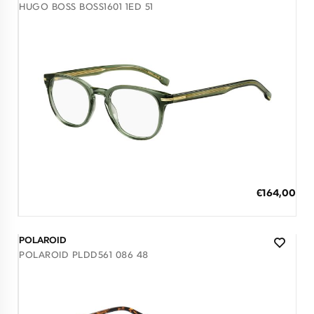
HUGO BOSS BOSS1601 1ED 51
Διαθέσιμο
ΠΡΟΣΘΗΚΗ ΣΤΟ ΚΑΛΑΘΙ
Ειδική
€164,00
Τιμή
3 άτοκες δόσεις των 54,67 €
POLAROID
POLAROID PLDD561 086 48