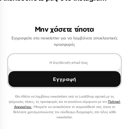
Μην χάσετε τίποτα
Εγγραφείτε στο newsletter για να λαμβάνετε αποκλειστικές
προσφορές
Εγγραφή
Θα ήθελα να λαμβάνω newsletters από το LookShop σχετικά με τις
τρέχουσες τάσεις, τις προσφορές και τα κουπόνια σύμφωνα με την
Πολιτική
Απορρήτου
. Μπορείτε να ανακαλέσετε τη συγκατάθεσή σας όποτε το
θελήσετε χρησιμοποιώντας τον σύνδεσμο διαγραφής στο τέλος κάθε
newsletter.