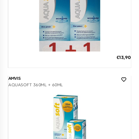
Λογαριασμός
Επιστροφές
Επικοινωνία
ΕΠΙΣΚΕΦΘΕΊΤΕ ΜΑΣ
Εντός Στοάς Πεσματζόγλου,
Πανεπιστημίου 39, 10564, Αθήνα, Ελλάδα
ΩΡΆΡΙΟ
Δευ-Τετ
Τρί-Πέμ-Παρ
Σάβ
Διαθέσιμο
10:00 - 18:00
10:00 - 19:00
10:00 - 16:00
ΠΡΟΣΘΗΚΗ ΣΤΟ ΚΑΛΑΘΙ
ΕΠΙΚΟΙΝΩΝΊΑ
€13,90
3 άτοκες δόσεις των 4,63 €
T: +30 213 045 4922
E: hello@lookshop.gr
ΑΚΟΛΟΥΘΉΣΤΕ ΜΑΣ
AMVIS
AQUASOFT 360ML + 60ML