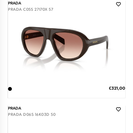
PRADA
PRADA C05S 27I70X 57
Διαθέσιμο
ΠΡΟΣΘΗΚΗ ΣΤΟ ΚΑΛΑΘΙ
Ειδική
€321,00
Τιμή
3 άτοκες δόσεις των 107,00 €
PRADA
PRADA D06S 16K03D 50