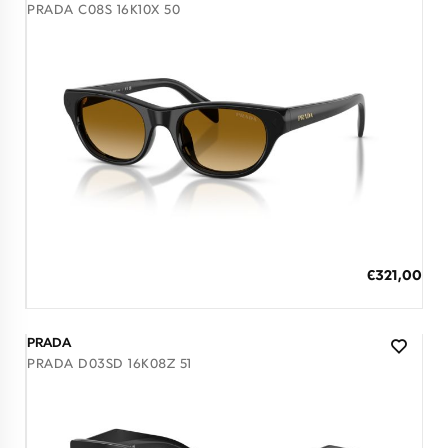
PRADA C08S 16K10X 50
Διαθέσιμο
ΠΡΟΣΘΗΚΗ ΣΤΟ ΚΑΛΑΘΙ
Ειδική
€321,00
Τιμή
3 άτοκες δόσεις των 107,00 €
PRADA
PRADA D03SD 16K08Z 51