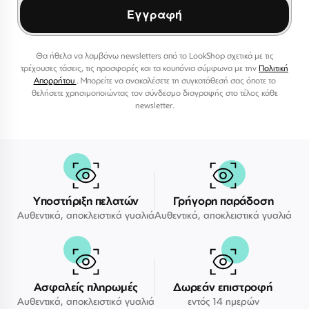
Εγγραφή
Θα ήθελα να λαμβάνω newsletters από το LookShop σχετικά με τις
τρέχουσες τάσεις, τις προσφορές και τα κουπόνια σύμφωνα με την
Πολιτική
Απορρήτου
. Μπορείτε να ανακαλέσετε τη συγκατάθεσή σας όποτε το
θελήσετε χρησιμοποιώντας τον σύνδεσμο διαγραφής στο τέλος κάθε
newsletter.
Υποστήριξη πελατών
Γρήγορη παράδοση
Αυθεντικά, αποκλειστικά γυαλιά
Αυθεντικά, αποκλειστικά γυαλιά
Ασφαλείς πληρωμές
Δωρεάν επιστροφή
Αυθεντικά, αποκλειστικά γυαλιά
εντός 14 ημερών