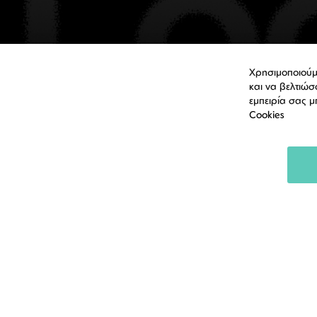
Χρησιμοποιούμ
και να βελτιώσ
εμπειρία σας μ
Cookies
© 2026 Lookshop.
Website created with love by
MainSys