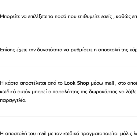
Μπορείτε να επιλέξετε το ποσό που επιθυμείτε εσείς , καθώς ε
Επίσης έχετε την δυνατότητα να ρυθμίσετε η αποστολή της κά
Η κάρτα αποστέλεται από το
Look Shop
μέσω mail , στο οπο
κωδικό αυτόν μπορεί ο παραλήπτης της δωροκάρτας να λάβει 
Σύνδεση/Εγγραφή
Αγαπημένα
παραγγελία.
ΕΠΙΣΚΕΦΘΕΊΤΕ ΜΑΣ
ΩΡΆΡΙΟ
Εντός Στοάς Πεσματζόγλου,
Δευ-Τετ
Τρί-Πέμ-
Πανεπιστημίου 39, 10564, Αθήνα, Ελλάδα
10:00 - 18:00
10:00 - 1
Η αποστολή του mail με τον κωδικό πραγματοποιείται μόλις