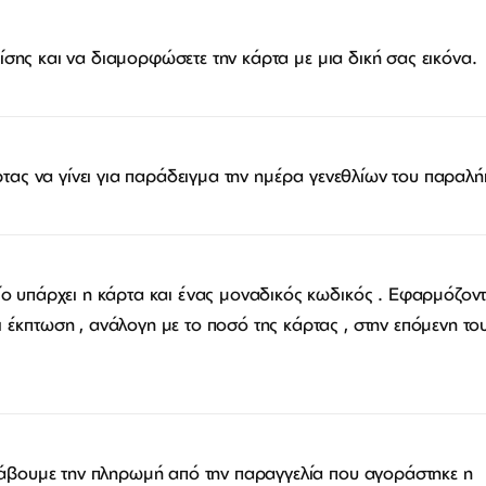
πίσης και να διαμορφώσετε την κάρτα με μια δική σας εικόνα.
ρτας να γίνει για παράδειγμα την ημέρα γενεθλίων του παραλή
ίο υπάρχει η κάρτα και ένας μοναδικός κωδικός . Εφαρμόζοντ
έκπτωση , ανάλογη με το ποσό της κάρτας , στην επόμενη το
ΕΠΙΚΟΙΝΩΝΊΑ
T: +30 213 045 4922
Παρ
Σάβ
E: hello@lookshop.gr
9:00
10:00 - 16:00
 λάβουμε την πληρωμή από την παραγγελία που αγοράστηκε η