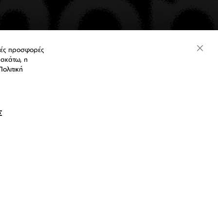
ικές προσφορές
Close
ρακάτω, η
Cooki
Bar
Πολιτική
GR (€)
Σ