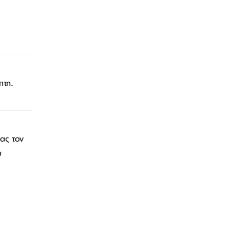
πτη.
ας τον
υ
Λογαριασμός
Επιστροφές
Επικοινωνία
ΑΚΟΛΟΥΘΉΣΤΕ ΜΑΣ