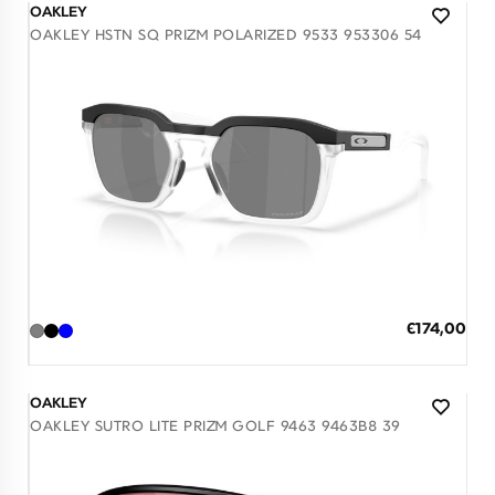
OAKLEY
OAKLEY HSTN SQ PRIZM POLARIZED 9533 953306 54
Διαθέσιμο
ΠΡΟΣΘΗΚΗ ΣΤΟ ΚΑΛΑΘΙ
Ειδική
€174,00
Τιμή
3 άτοκες δόσεις των 58,00 €
OAKLEY
OAKLEY SUTRO LITE PRIZM GOLF 9463 9463B8 39