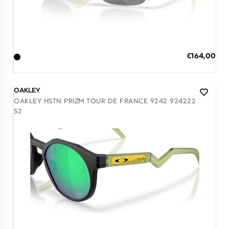
Διαθέσιμο
ΠΡΟΣΘΗΚΗ ΣΤΟ ΚΑΛΑΘΙ
Ειδική
€164,00
Τιμή
3 άτοκες δόσεις των 54,67 €
OAKLEY
OAKLEY HSTN PRIZM TOUR DE FRANCE 9242 924222
52
Διαθέσιμο