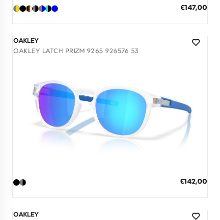
ΠΡΟΣΘΗΚΗ ΣΤΟ ΚΑΛΑΘΙ
Ειδική
€147,00
Τιμή
3 άτοκες δόσεις των 49,00 €
OAKLEY
OAKLEY LATCH PRIZM 9265 926576 53
Διαθέσιμο
ΠΡΟΣΘΗΚΗ ΣΤΟ ΚΑΛΑΘΙ
Ειδική
€142,00
Τιμή
3 άτοκες δόσεις των 47,33 €
OAKLEY