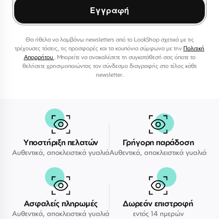
Εγγραφή
Θα ήθελα να λαμβάνω newsletters από το LookShop σχετικά με τις
τρέχουσες τάσεις, τις προσφορές και τα κουπόνια σύμφωνα με την
Πολιτική
Απορρήτου
. Μπορείτε να ανακαλέσετε τη συγκατάθεσή σας όποτε το
θελήσετε χρησιμοποιώντας τον σύνδεσμο διαγραφής στο τέλος κάθε
newsletter.
Υποστήριξη πελατών
Γρήγορη παράδοση
Αυθεντικά, αποκλειστικά γυαλιά
Αυθεντικά, αποκλειστικά γυαλιά
Ασφαλείς πληρωμές
Δωρεάν επιστροφή
Αυθεντικά, αποκλειστικά γυαλιά
εντός 14 ημερών