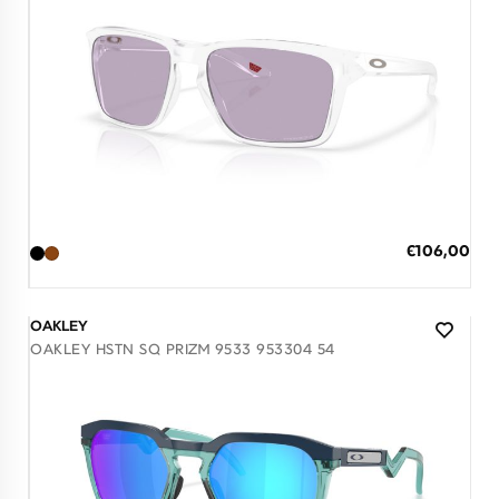
Διαθέσιμο
ΠΡΟΣΘΗΚΗ ΣΤΟ ΚΑΛΑΘΙ
Ειδική
€106,00
Τιμή
3 άτοκες δόσεις των 35,33 €
OAKLEY
OAKLEY HSTN SQ PRIZM 9533 953304 54