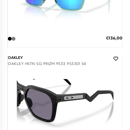
Διαθέσιμο
ΠΡΟΣΘΗΚΗ ΣΤΟ ΚΑΛΑΘΙ
Ειδική
€136,00
Τιμή
3 άτοκες δόσεις των 45,33 €
OAKLEY
OAKLEY HSTN SQ PRIZM 9533 953301 54
Διαθέσιμο