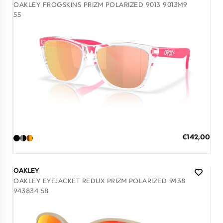
OAKLEY FROGSKINS PRIZM POLARIZED 9013 9013M9
55
Διαθέσιμο
ΠΡΟΣΘΗΚΗ ΣΤΟ ΚΑΛΑΘΙ
Ειδική
€142,00
Τιμή
3 άτοκες δόσεις των 47,33 €
OAKLEY
OAKLEY EYEJACKET REDUX PRIZM POLARIZED 9438
943834 58