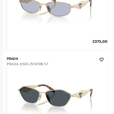
Διαθέσιμο
ΠΡΟΣΘΗΚΗ ΣΤΟ ΚΑΛΑΘΙ
Ειδική
€375,00
Τιμή
3 άτοκες δόσεις των 125,00 €
PRADA
PRADA D50S ZVN70B 57