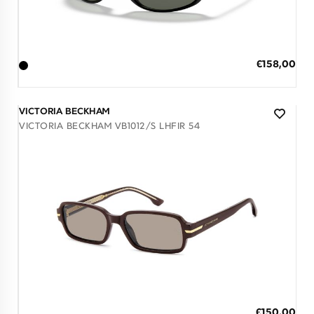
Διαθέσιμο
ΠΡΟΣΘΗΚΗ ΣΤΟ ΚΑΛΑΘΙ
Ειδική
€158,00
Τιμή
3 άτοκες δόσεις των 52,67 €
VICTORIA BECKHAM
VICTORIA BECKHAM VB1012/S LHFIR 54
Διαθέσιμο
ΠΡΟΣΘΗΚΗ ΣΤΟ ΚΑΛΑΘΙ
Ειδική
€150,00