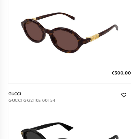
Διαθέσιμο
ΠΡΟΣΘΗΚΗ ΣΤΟ ΚΑΛΑΘΙ
Ειδική
€300,00
Τιμή
3 άτοκες δόσεις των 100,00 €
GUCCI
GUCCI GG2110S 001 54