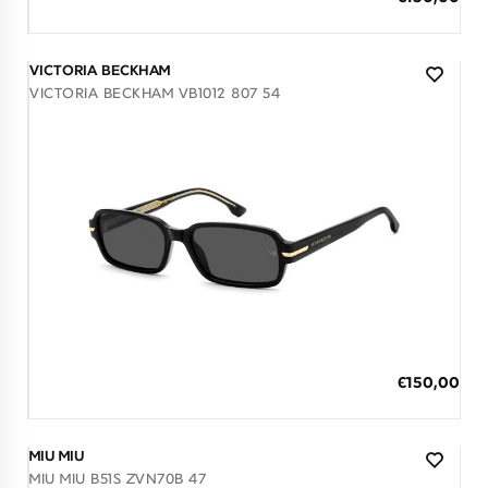
Τιμή
3 άτοκες δόσεις των 50,00 €
VICTORIA BECKHAM
VICTORIA BECKHAM VB1012 807 54
Διαθέσιμο
ΠΡΟΣΘΗΚΗ ΣΤΟ ΚΑΛΑΘΙ
Ειδική
€150,00
Τιμή
3 άτοκες δόσεις των 50,00 €
MIU MIU
MIU MIU B51S ZVN70B 47