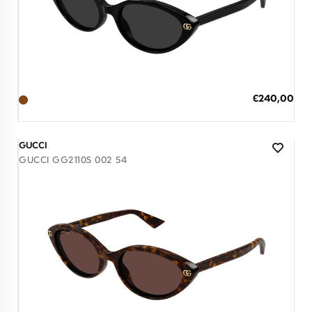
Διαθέσιμο
ΠΡΟΣΘΗΚΗ ΣΤΟ ΚΑΛΑΘΙ
Ειδική
€240,00
Τιμή
3 άτοκες δόσεις των 80,00 €
GUCCI
GUCCI GG2110S 002 54