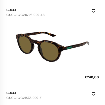
GUCCI
GUCCI GG2079S 002 48
Διαθέσιμο
ΠΡΟΣΘΗΚΗ ΣΤΟ ΚΑΛΑΘΙ
Ειδική
€240,00
Τιμή
3 άτοκες δόσεις των 80,00 €
GUCCI
GUCCI GG2153S 002 51