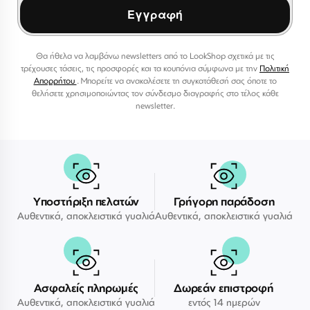
Εγγραφή
Θα ήθελα να λαμβάνω newsletters από το LookShop σχετικά με τις
τρέχουσες τάσεις, τις προσφορές και τα κουπόνια σύμφωνα με την
Πολιτική
Απορρήτου
. Μπορείτε να ανακαλέσετε τη συγκατάθεσή σας όποτε το
θελήσετε χρησιμοποιώντας τον σύνδεσμο διαγραφής στο τέλος κάθε
newsletter.
Υποστήριξη πελατών
Γρήγορη παράδοση
Αυθεντικά, αποκλειστικά γυαλιά
Αυθεντικά, αποκλειστικά γυαλιά
Ασφαλείς πληρωμές
Δωρεάν επιστροφή
Αυθεντικά, αποκλειστικά γυαλιά
εντός 14 ημερών