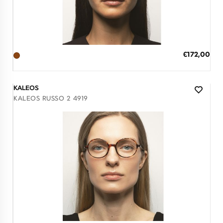
Διαθέσιμο
ΠΡΟΣΘΗΚΗ ΣΤΟ ΚΑΛΑΘΙ
Ειδική
€172,00
Τιμή
3 άτοκες δόσεις των 57,33 €
KALEOS
KALEOS RUSSO 2 4919
Διαθέσιμο