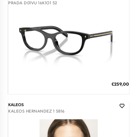
PRADA D01VU 16K1O1 52
Διαθέσιμο
ΠΡΟΣΘΗΚΗ ΣΤΟ ΚΑΛΑΘΙ
Ειδική
€259,00
Τιμή
3 άτοκες δόσεις των 86,33 €
KALEOS
KALEOS HERNANDEZ 1 5816