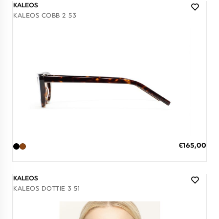
KALEOS
KALEOS COBB 2 53
Διαθέσιμο
ΠΡΟΣΘΗΚΗ ΣΤΟ ΚΑΛΑΘΙ
Ειδική
€165,00
Τιμή
3 άτοκες δόσεις των 55,00 €
KALEOS
KALEOS DOTTIE 3 51