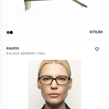
Διαθέσιμο
ΠΡΟΣΘΗΚΗ ΣΤΟ ΚΑΛΑΘΙ
Ειδική
€172,00
Τιμή
3 άτοκες δόσεις των 57,33 €
KALEOS
KALEOS WARREN 1 5416
Διαθέσιμο