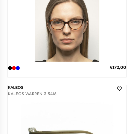
Διαθέσιμο
ΠΡΟΣΘΗΚΗ ΣΤΟ ΚΑΛΑΘΙ
Ειδική
€172,00
Τιμή
3 άτοκες δόσεις των 57,33 €
KALEOS
KALEOS WARREN 3 5416