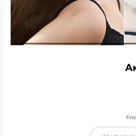
Α
Εγγρ