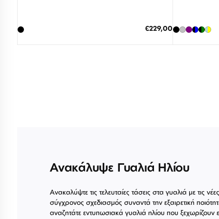
Διαθέσιμο
ΠΡΟΣΘΗΚΗ ΣΤΟ ΚΑΛΑΘΙ
ΠΡΟΣΘΗΚ
Ειδική
€229,00
Τιμή
3 άτοκες δόσεις των 76,33 €
3 άτ
Ανακάλυψε Γυαλιά Ηλίου
Ανακαλύψτε τις τελευταίες τάσεις στα γυαλιά με τις νέε
σύγχρονος σχεδιασμός συναντά την εξαιρετική ποιότητ
αναζητάτε εντυπωσιακά γυαλιά ηλίου που ξεχωρίζουν ε