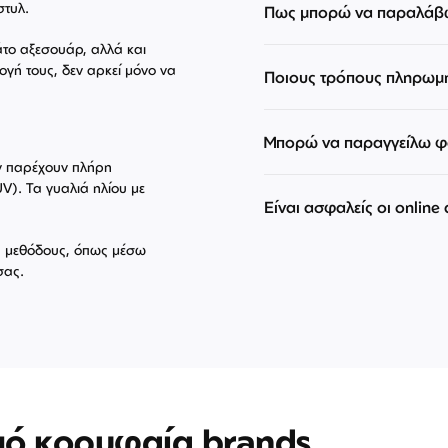
στυλ.
Πως μπορώ να παραλάβω
άτο αξεσουάρ, αλλά και
ογή τους, δεν αρκεί μόνο να
Ποιους τρόπους πληρωμ
Μπορώ να παραγγείλω φα
εν παρέχουν πλήρη
V). Τα γυαλιά ηλίου με
Είναι ασφαλείς οι online
ές μεθόδους, όπως μέσω
σας.
πό κορυφαία brands