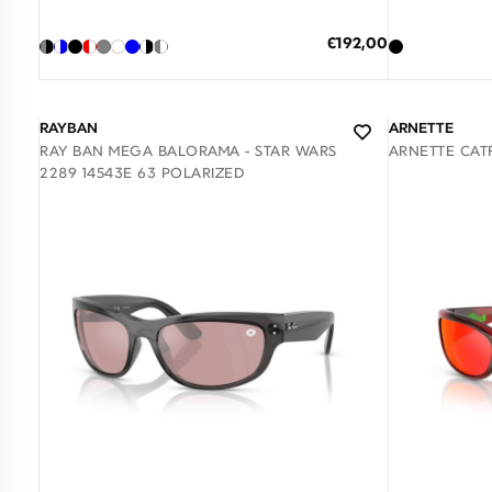
ΠΡΟΣΘΗΚΗ ΣΤΟ ΚΑΛΑΘΙ
ΠΡΟΣΘΗΚ
Ειδική
€192,00
Τιμή
3 άτοκες δόσεις των 64,00 €
3 άτο
RAYBAN
ARNETTE
RAY BAN MEGA BALORAMA - STAR WARS
ARNETTE CATF
2289 14543E 63 POLARIZED