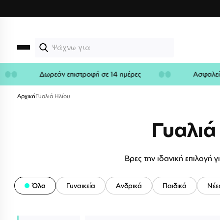
Μετάβαση
στο
περιεχόμενο
α
Δωρεάν επιστροφή σε 14 ημέρες
Ασ
Αρχική
Γυαλιά Ηλίου
Γυαλιά
Βρες την ιδανική επιλογή γ
Όλα
Γυναικεία
Ανδρικά
Παιδικά
Νέε