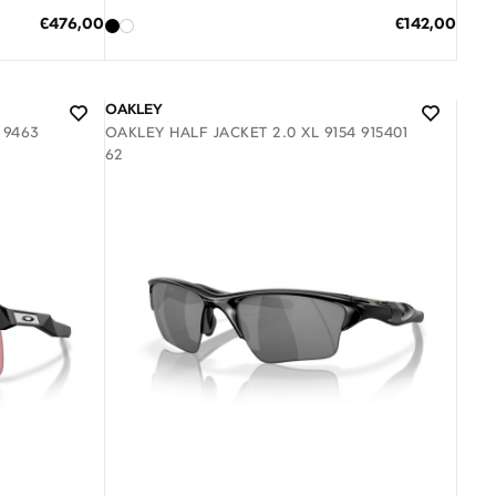
ΠΡΟΣΘΗΚΗ ΣΤΟ ΚΑΛΑΘΙ
Ειδική
Ειδική
€476,00
€142,00
Τιμή
Τιμή
3 άτοκες δόσεις των 47,33 €
OAKLEY
 9463
OAKLEY HALF JACKET 2.0 XL 9154 915401
62
Διαθέσιμο