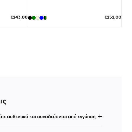
Διαθέσιμο
ΠΡΟΣΘΗΚΗ ΣΤΟ ΚΑΛΑΘΙ
Ειδική
Ειδική
€243,00
€252,00
Τιμή
Τιμή
3 άτοκες δόσεις των 84,00 €
ις
άτε αυθεντικά και συνοδεύονται από εγγύηση;