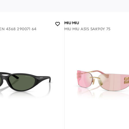
MIU MIU
EN 4368 290071 64
MIU MIU A51S 5AK90Y 75
ΕΠΙΚΟΙΝΩΝΊΑ
T: +30 213 045 4922
Παρ
Σάβ
E: hello@lookshop.gr
9:00
10:00 - 16:00
Διαθέσιμο
Διαθέσιμο