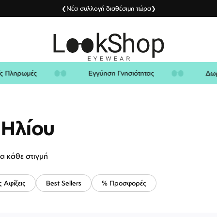
Νέα συλλογή διαθέσιμη τώρα
❮
❯
φαλείς Πληρωμές
Εγγύηση Γνησιότητας
 Ηλίου
ια κάθε στιγμή
ς Αφίξεις
Best Sellers
% Προσφορές