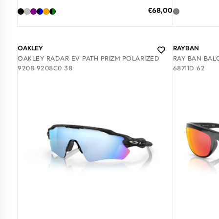
ΠΡΟΣΘΗΚΗ ΣΤΟ ΚΑΛΑΘΙ
ΠΡΟΣΘΗΚ
Ειδική
€68,00
Τιμή
3 άτοκες δόσεις των 22,67 €
3 άτ
OAKLEY
RAYBAN
OAKLEY RADAR EV PATH PRIZM POLARIZED
RAY BAN BAL
9208 9208C0 38
68711D 62
Διαθέσιμο