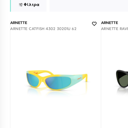
Φίλτρα
ARNETTE
ARNETTE
ARNETTE CATFISH 4302 30201U 62
ARNETTE RAV
Σύνδεση/Εγγραφή
Αγαπημένα
ΕΠΙΣΚΕΦΘΕΊΤΕ ΜΑΣ
ΩΡΆΡΙΟ
Εντός Στοάς Πεσματζόγλου,
Δευ-Τετ
Τρί-Πέμ-
Πανεπιστημίου 39, 10564, Αθήνα, Ελλάδα
10:00 - 18:00
10:00 - 1
Διαθέσιμο