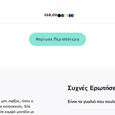
Διαθέσιμο
Διαθέσιμο
Η ΣΤΟ ΚΑΛΑΘΙ
ΠΡΟΣΘΗΚΗ ΣΤΟ ΚΑΛΑΘΙ
Ειδική
€68,00
Τιμή
οκες δόσεις των 22,67 €
3 άτοκες δόσεις των 81,00 €
Φόρτωσε Περισσότερα
Συχνές Ερωτήσε
ς μας αφίξεις, όπου ο
Είναι τα γυαλιά που πουλ
α κατασκευής. Είτε
ίτε κομψά μοντέλα με