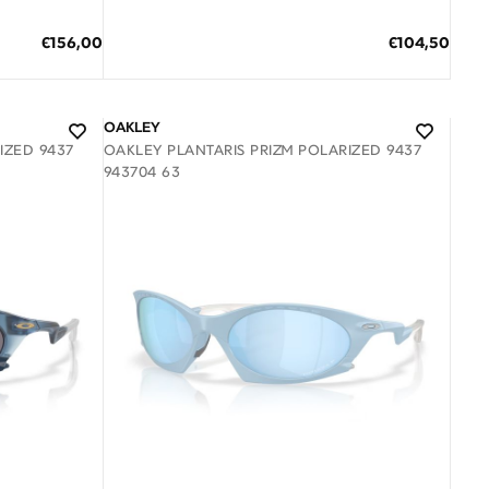
ΠΡΟΣΘΗΚΗ ΣΤΟ ΚΑΛΑΘΙ
Ειδική
Ειδική
€156,00
€104,50
Τιμή
Τιμή
3 άτοκες δόσεις των 34,83 €
OAKLEY
IZED 9437
OAKLEY PLANTARIS PRIZM POLARIZED 9437
943704 63