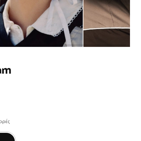
am
φορές