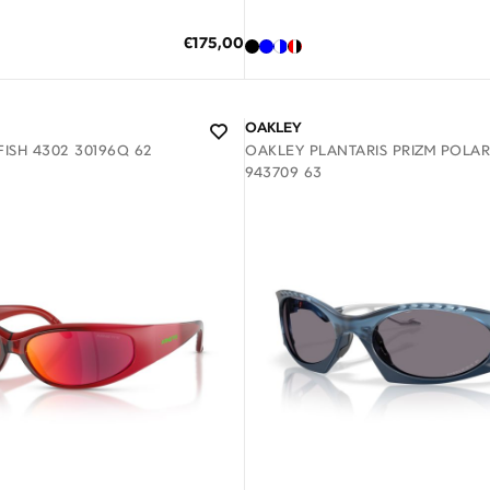
Η ΣΤΟ ΚΑΛΑΘΙ
ΠΡΟΣΘΗΚΗ ΣΤΟ ΚΑΛΑΘΙ
Ειδική
€175,00
Τιμή
κες δόσεις των 58,33 €
3 άτοκες δόσεις των 52,00 €
OAKLEY
ISH 4302 30196Q 62
OAKLEY PLANTARIS PRIZM POLAR
943709 63