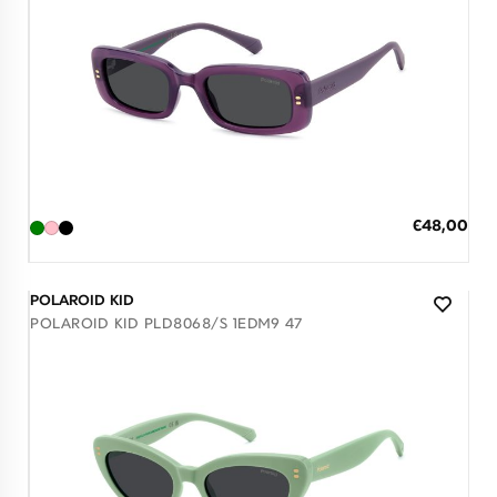
Διαθέσιμο
ΠΡΟΣΘΗΚΗ ΣΤΟ ΚΑΛΑΘΙ
Ειδική
€48,00
Τιμή
3 άτοκες δόσεις των 16,00 €
POLAROID KID
POLAROID KID PLD8068/S 1EDM9 47