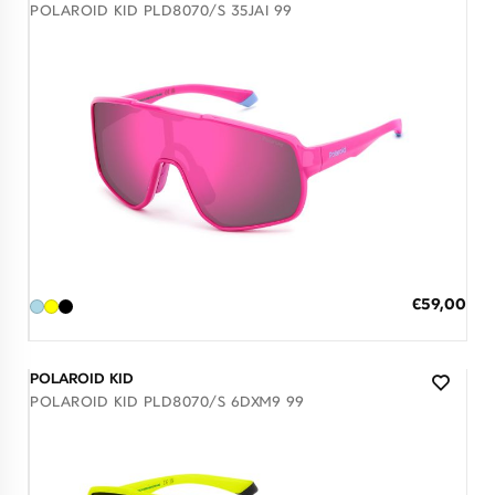
POLAROID KID PLD8070/S 35JAI 99
Διαθέσιμο
ΠΡΟΣΘΗΚΗ ΣΤΟ ΚΑΛΑΘΙ
Ειδική
€59,00
Τιμή
3 άτοκες δόσεις των 19,67 €
POLAROID KID
POLAROID KID PLD8070/S 6DXM9 99