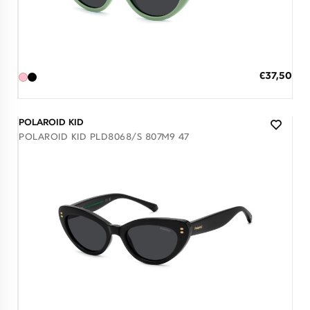
Διαθέσιμο
ΠΡΟΣΘΗΚΗ ΣΤΟ ΚΑΛΑΘΙ
Ειδική
€37,50
Τιμή
3 άτοκες δόσεις των 12,50 €
POLAROID KID
POLAROID KID PLD8068/S 807M9 47
Διαθέσιμο