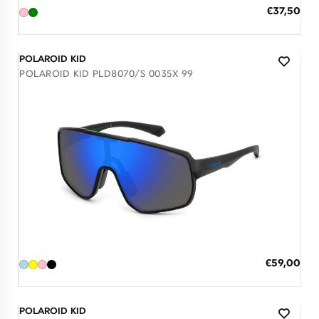
ΠΡΟΣΘΗΚΗ ΣΤΟ ΚΑΛΑΘΙ
Ειδική
€37,50
Τιμή
3 άτοκες δόσεις των 12,50 €
POLAROID KID
POLAROID KID PLD8070/S 0035X 99
Διαθέσιμο
ΠΡΟΣΘΗΚΗ ΣΤΟ ΚΑΛΑΘΙ
Ειδική
€59,00
Τιμή
3 άτοκες δόσεις των 19,67 €
POLAROID KID