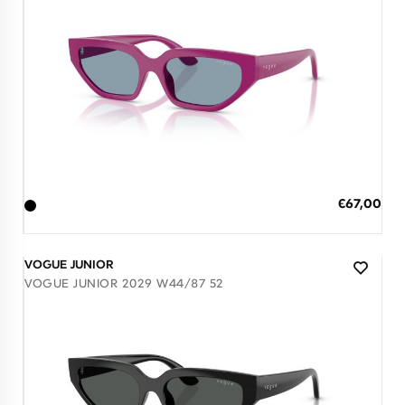
Διαθέσιμο
ΠΡΟΣΘΗΚΗ ΣΤΟ ΚΑΛΑΘΙ
Ειδική
€67,00
Τιμή
3 άτοκες δόσεις των 22,33 €
VOGUE JUNIOR
VOGUE JUNIOR 2029 W44/87 52