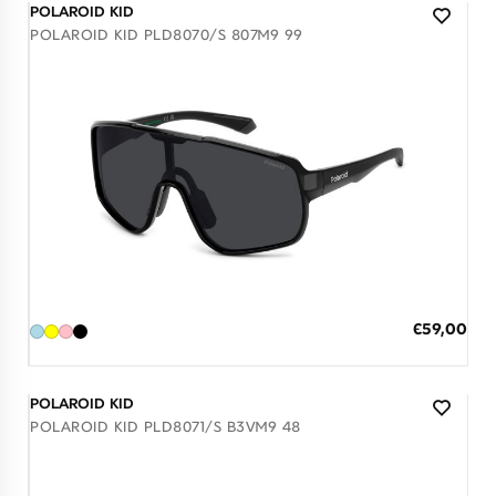
POLAROID KID
POLAROID KID PLD8070/S 807M9 99
Διαθέσιμο
ΠΡΟΣΘΗΚΗ ΣΤΟ ΚΑΛΑΘΙ
Ειδική
€59,00
Τιμή
3 άτοκες δόσεις των 19,67 €
POLAROID KID
POLAROID KID PLD8071/S B3VM9 48