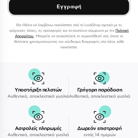
Εγγραφή
Θα ήθελα να λαμβάνω newsletters από το LookShop σχετικά με τις
τρέχουσες τάσεις, τις προσφορές και τα κουπόνια σύμφωνα με την
Πολιτική
Απορρήτου
. Μπορείτε να ανακαλέσετε τη συγκατάθεσή σας όποτε το
θελήσετε χρησιμοποιώντας τον σύνδεσμο διαγραφής στο τέλος κάθε
newsletter.
Υποστήριξη πελατών
Γρήγορη παράδοση
Αυθεντικά, αποκλειστικά γυαλιά
Αυθεντικά, αποκλειστικά γυαλιά
Ασφαλείς πληρωμές
Δωρεάν επιστροφή
Αυθεντικά, αποκλειστικά γυαλιά
εντός 14 ημερών