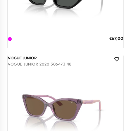
Διαθέσιμο
ΠΡΟΣΘΗΚΗ ΣΤΟ ΚΑΛΑΘΙ
Ειδική
€67,00
Τιμή
3 άτοκες δόσεις των 22,33 €
VOGUE JUNIOR
VOGUE JUNIOR 2020 306473 48
Διαθέσιμο