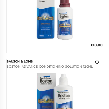
Λογαριασμός
Επιστροφές
Επικοινωνία
ΕΠΙΣΚΕΦΘΕΊΤΕ ΜΑΣ
Εντός Στοάς Πεσματζόγλου,
Πανεπιστημίου 39, 10564, Αθήνα, Ελλάδα
ΩΡΆΡΙΟ
Δευ-Τετ
Τρί-Πέμ-Παρ
Σάβ
Διαθέσιμο
10:00 - 18:00
10:00 - 19:00
10:00 - 16:00
ΠΡΟΣΘΗΚΗ ΣΤΟ ΚΑΛΑΘΙ
ΕΠΙΚΟΙΝΩΝΊΑ
€10,00
3 άτοκες δόσεις των 3,33 €
T: +30 213 045 4922
E: hello@lookshop.gr
ΑΚΟΛΟΥΘΉΣΤΕ ΜΑΣ
BAUSCH & LOMB
BOSTON ADVANCE CONDITIONING SOLUTION 120ML