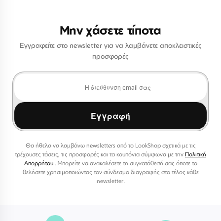
Μην χάσετε τίποτα
Εγγραφείτε στο newsletter για να λαμβάνετε αποκλειστικές
προσφορές
Εγγραφή
Θα ήθελα να λαμβάνω newsletters από το LookShop σχετικά με τις
τρέχουσες τάσεις, τις προσφορές και τα κουπόνια σύμφωνα με την
Πολιτική
Απορρήτου
. Μπορείτε να ανακαλέσετε τη συγκατάθεσή σας όποτε το
θελήσετε χρησιμοποιώντας τον σύνδεσμο διαγραφής στο τέλος κάθε
newsletter.