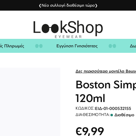
Νέα συλλογή διαθέσιμη τώρα
❮
❯
λείς Πληρωμές
Εγγύηση Γνησιότητας
Δες περισσότερα μοντέλα Bau
Boston Simpl
120ml
ΕΙΔ-01-000532155
ΚΩΔΙΚΌΣ:
Διαθέσιμο
ΔΙΑΘΕΣΙΜΌΤΗΤΑ:
€9,99