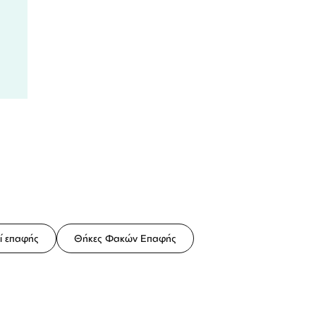
ί επαφής
Θήκες Φακών Επαφής