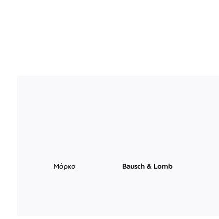
της
συλλογής
εικόνων
Μάρκα
Bausch & Lomb