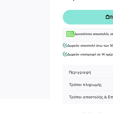
Π
Δυνατότητα αποστολής σ
Δωρεάν αποστολή άνω των 5
Δωρεάν επιστροφή σε 14 ημέρ
Περιγραφή
Τρόποι πληρωμής
ΕΠΙΚΟΙΝΩΝΊΑ
T: +30 213 045 4922
Παρ
Σάβ
Τρόποι αποστολής & Ε
E: hello@lookshop.gr
9:00
10:00 - 16:00