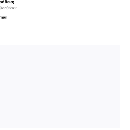
οήθεια;
 βοηθήσει:
mail