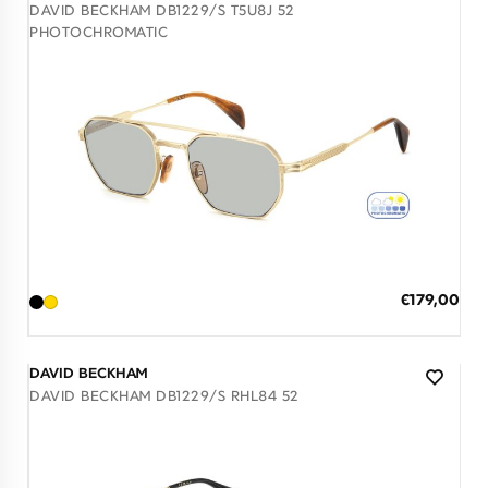
DAVID BECKHAM DB1229/S T5U8J 52
PHOTOCHROMATIC
Διαθέσιμο
ΠΡΟΣΘΗΚΗ ΣΤΟ ΚΑΛΑΘΙ
Ειδική
€179,00
Τιμή
3 άτοκες δόσεις των 59,67 €
DAVID BECKHAM
DAVID BECKHAM DB1229/S RHL84 52