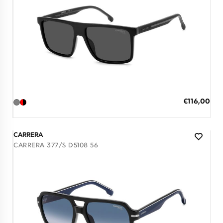
Διαθέσιμο
ΠΡΟΣΘΗΚΗ ΣΤΟ ΚΑΛΑΘΙ
Ειδική
€116,00
Τιμή
3 άτοκες δόσεις των 38,67 €
CARRERA
CARRERA 377/S D5108 56