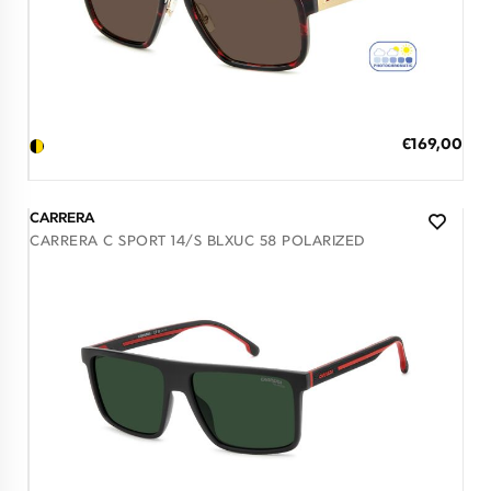
Διαθέσιμο
ΠΡΟΣΘΗΚΗ ΣΤΟ ΚΑΛΑΘΙ
Ειδική
€169,00
Τιμή
3 άτοκες δόσεις των 56,33 €
CARRERA
CARRERA C SPORT 14/S BLXUC 58 POLARIZED
Διαθέσιμο