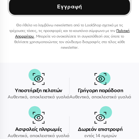
Εγγραφή
Θα ήθελα να λαμβάνω newsletters από το LookShop σχετικά με τις
τρέχουσες τάσεις, τις προσφορές και τα κουπόνια σύμφωνα με την
Πολιτική
Απορρήτου
. Μπορείτε να ανακαλέσετε τη συγκατάθεσή σας όποτε το
θελήσετε χρησιμοποιώντας τον σύνδεσμο διαγραφής στο τέλος κάθε
newsletter.
Υποστήριξη πελατών
Γρήγορη παράδοση
Αυθεντικά, αποκλειστικά γυαλιά
Αυθεντικά, αποκλειστικά γυαλιά
Ασφαλείς πληρωμές
Δωρεάν επιστροφή
Αυθεντικά, αποκλειστικά γυαλιά
εντός 14 ημερών