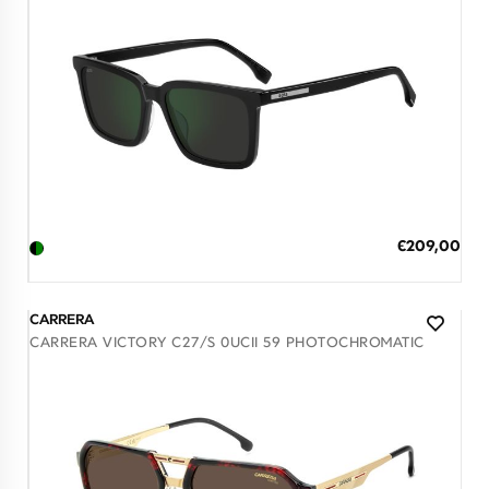
Διαθέσιμο
ΠΡΟΣΘΗΚΗ ΣΤΟ ΚΑΛΑΘΙ
Ειδική
€209,00
Τιμή
3 άτοκες δόσεις των 69,67 €
CARRERA
CARRERA VICTORY C27/S 0UCII 59 PHOTOCHROMATIC