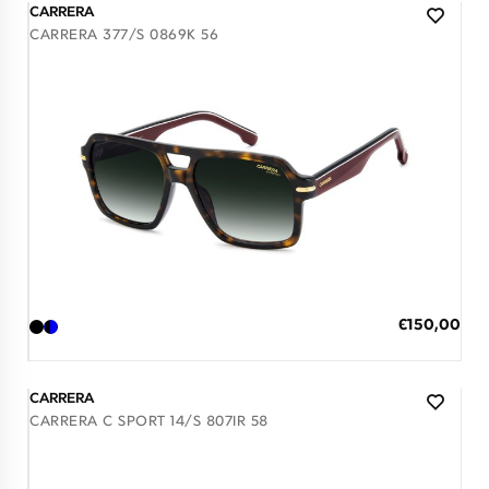
CARRERA
CARRERA 377/S 0869K 56
Διαθέσιμο
ΠΡΟΣΘΗΚΗ ΣΤΟ ΚΑΛΑΘΙ
Ειδική
€150,00
Τιμή
3 άτοκες δόσεις των 50,00 €
CARRERA
CARRERA C SPORT 14/S 807IR 58