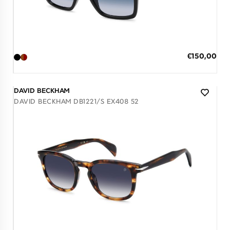
Διαθέσιμο
ΠΡΟΣΘΗΚΗ ΣΤΟ ΚΑΛΑΘΙ
Ειδική
€150,00
Τιμή
3 άτοκες δόσεις των 50,00 €
DAVID BECKHAM
DAVID BECKHAM DB1221/S EX408 52
Διαθέσιμο