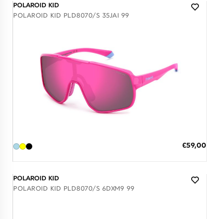
POLAROID KID
POLAROID KID PLD8070/S 35JAI 99
Διαθέσιμο
ΠΡΟΣΘΗΚΗ ΣΤΟ ΚΑΛΑΘΙ
Ειδική
€59,00
Τιμή
3 άτοκες δόσεις των 19,67 €
POLAROID KID
POLAROID KID PLD8070/S 6DXM9 99