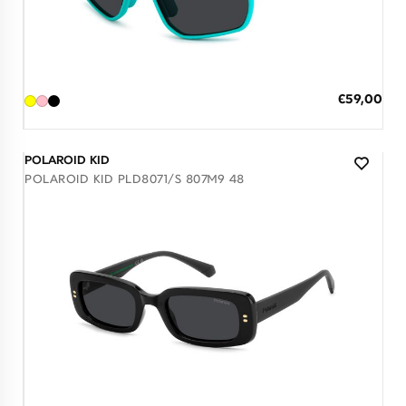
Διαθέσιμο
ΠΡΟΣΘΗΚΗ ΣΤΟ ΚΑΛΑΘΙ
Ειδική
€59,00
Τιμή
3 άτοκες δόσεις των 19,67 €
POLAROID KID
POLAROID KID PLD8071/S 807M9 48
Διαθέσιμο