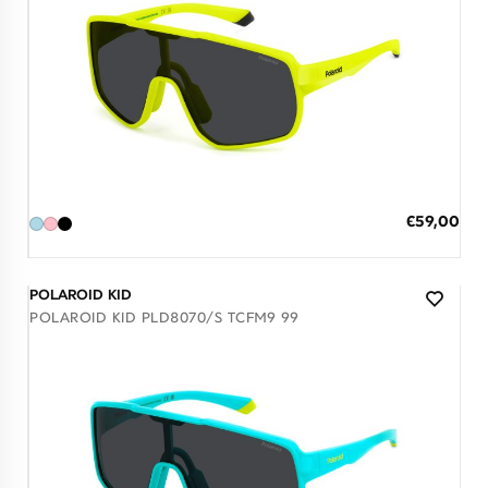
Διαθέσιμο
ΠΡΟΣΘΗΚΗ ΣΤΟ ΚΑΛΑΘΙ
Ειδική
€59,00
Τιμή
3 άτοκες δόσεις των 19,67 €
POLAROID KID
POLAROID KID PLD8070/S TCFM9 99