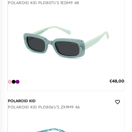
POLAROID KID PLD8071/S 1EDM9 48
Διαθέσιμο
ΠΡΟΣΘΗΚΗ ΣΤΟ ΚΑΛΑΘΙ
Ειδική
€48,00
Τιμή
3 άτοκες δόσεις των 16,00 €
POLAROID KID
POLAROID KID PLD8061/S ZX9M9 46