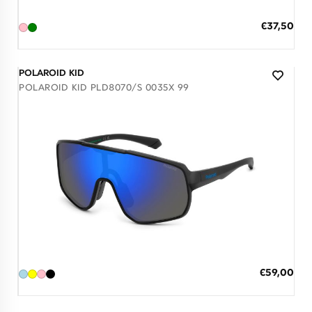
ΠΡΟΣΘΗΚΗ ΣΤΟ ΚΑΛΑΘΙ
Ειδική
€37,50
Τιμή
3 άτοκες δόσεις των 12,50 €
POLAROID KID
POLAROID KID PLD8070/S 0035X 99
Διαθέσιμο
ΠΡΟΣΘΗΚΗ ΣΤΟ ΚΑΛΑΘΙ
Ειδική
€59,00
Τιμή
3 άτοκες δόσεις των 19,67 €