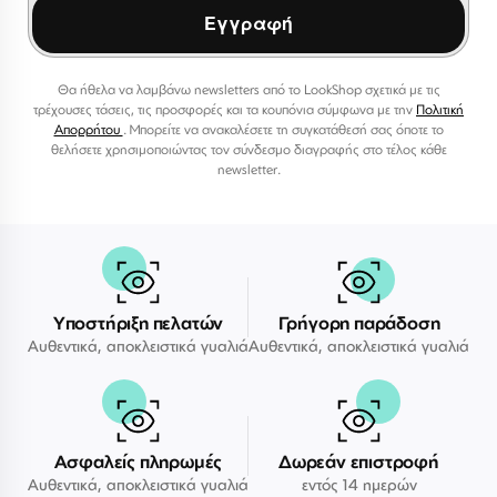
Εγγραφή
Θα ήθελα να λαμβάνω newsletters από το LookShop σχετικά με τις
τρέχουσες τάσεις, τις προσφορές και τα κουπόνια σύμφωνα με την
Πολιτική
Απορρήτου
. Μπορείτε να ανακαλέσετε τη συγκατάθεσή σας όποτε το
θελήσετε χρησιμοποιώντας τον σύνδεσμο διαγραφής στο τέλος κάθε
newsletter.
Υποστήριξη πελατών
Γρήγορη παράδοση
Αυθεντικά, αποκλειστικά γυαλιά
Αυθεντικά, αποκλειστικά γυαλιά
Ασφαλείς πληρωμές
Δωρεάν επιστροφή
Αυθεντικά, αποκλειστικά γυαλιά
εντός 14 ημερών