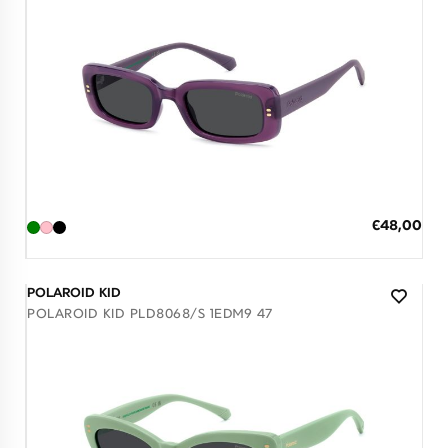
Διαθέσιμο
ΠΡΟΣΘΗΚΗ ΣΤΟ ΚΑΛΑΘΙ
Ειδική
€48,00
Τιμή
3 άτοκες δόσεις των 16,00 €
POLAROID KID
POLAROID KID PLD8068/S 1EDM9 47