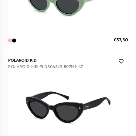
Διαθέσιμο
ΠΡΟΣΘΗΚΗ ΣΤΟ ΚΑΛΑΘΙ
Ειδική
€37,50
Τιμή
3 άτοκες δόσεις των 12,50 €
POLAROID KID
POLAROID KID PLD8068/S 807M9 47
Διαθέσιμο