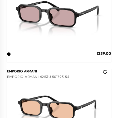
7 έως 12 Ημέρες
ΠΡΟΣΘΗΚΗ ΣΤΟ ΚΑΛΑΘΙ
Ειδική
€139,00
Τιμή
3 άτοκες δόσεις των 46,33 €
EMPORIO ARMANI
EMPORIO ARMANI 4253U 501793 54