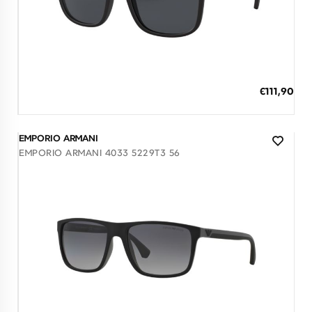
Διαθέσιμο
ΠΡΟΣΘΗΚΗ ΣΤΟ ΚΑΛΑΘΙ
Ειδική
€111,90
Τιμή
3 άτοκες δόσεις των 37,30 €
EMPORIO ARMANI
EMPORIO ARMANI 4033 5229T3 56
Διαθέσιμο