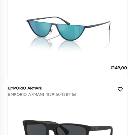
Διαθέσιμο
ΠΡΟΣΘΗΚΗ ΣΤΟ ΚΑΛΑΘΙ
Ειδική
€149,00
Τιμή
3 άτοκες δόσεις των 49,67 €
EMPORIO ARMANI
EMPORIO ARMANI 4129 504287 56