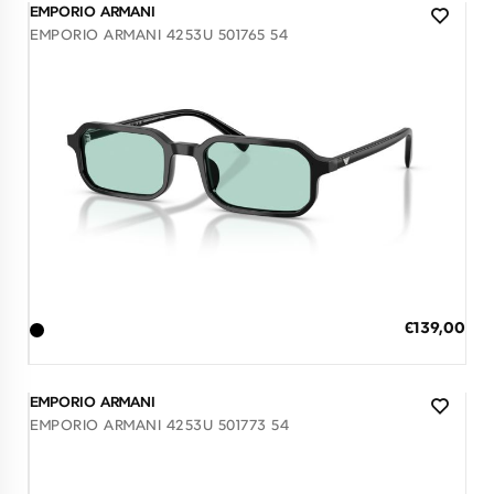
EMPORIO ARMANI
EMPORIO ARMANI 4253U 501765 54
7 έως 12 Ημέρες
ΠΡΟΣΘΗΚΗ ΣΤΟ ΚΑΛΑΘΙ
Ειδική
€139,00
Τιμή
3 άτοκες δόσεις των 46,33 €
EMPORIO ARMANI
EMPORIO ARMANI 4253U 501773 54