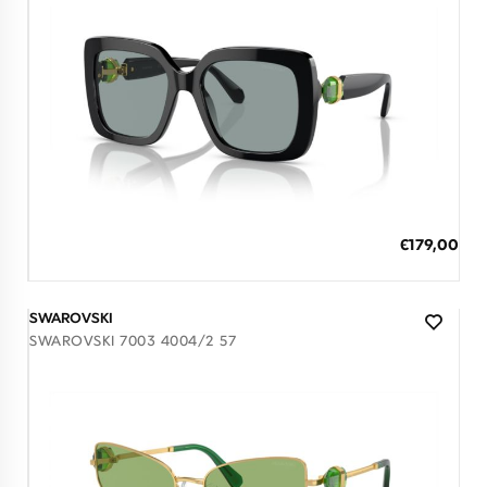
7 έως 12 Ημέρες
ΠΡΟΣΘΗΚΗ ΣΤΟ ΚΑΛΑΘΙ
Ειδική
€179,00
Τιμή
3 άτοκες δόσεις των 59,67 €
SWAROVSKI
SWAROVSKI 7003 4004/2 57