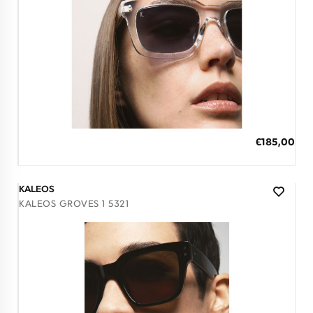
Διαθέσιμο
ΠΡΟΣΘΗΚΗ ΣΤΟ ΚΑΛΑΘΙ
Ειδική
€185,00
Τιμή
3 άτοκες δόσεις των 61,67 €
KALEOS
KALEOS GROVES 1 5321