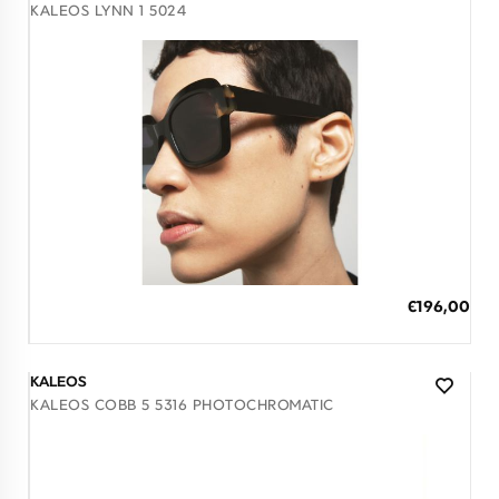
KALEOS LYNN 1 5024
Διαθέσιμο
ΠΡΟΣΘΗΚΗ ΣΤΟ ΚΑΛΑΘΙ
Ειδική
€196,00
Τιμή
3 άτοκες δόσεις των 65,33 €
KALEOS
KALEOS COBB 5 5316 PHOTOCHROMATIC