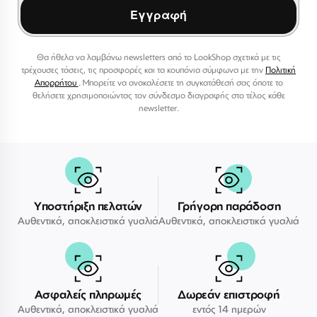
Εγγραφή
Θα ήθελα να λαμβάνω newsletters από το LookShop σχετικά με τις
τρέχουσες τάσεις, τις προσφορές και τα κουπόνια σύμφωνα με την
Πολιτική
Απορρήτου
. Μπορείτε να ανακαλέσετε τη συγκατάθεσή σας όποτε το
θελήσετε χρησιμοποιώντας τον σύνδεσμο διαγραφής στο τέλος κάθε
newsletter.
Υποστήριξη πελατών
Γρήγορη παράδοση
Αυθεντικά, αποκλειστικά γυαλιά
Αυθεντικά, αποκλειστικά γυαλιά
Ασφαλείς πληρωμές
Δωρεάν επιστροφή
Αυθεντικά, αποκλειστικά γυαλιά
εντός 14 ημερών