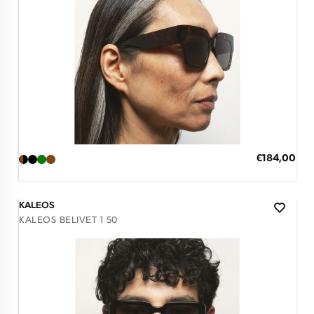
Διαθέσιμο
ΠΡΟΣΘΗΚΗ ΣΤΟ ΚΑΛΑΘΙ
Ειδική
€184,00
Τιμή
3 άτοκες δόσεις των 61,33 €
KALEOS
KALEOS BELIVET 1 50