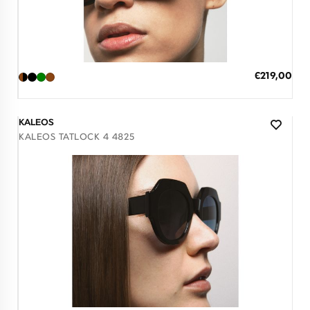
Διαθέσιμο
ΠΡΟΣΘΗΚΗ ΣΤΟ ΚΑΛΑΘΙ
Ειδική
€219,00
Τιμή
3 άτοκες δόσεις των 73,00 €
KALEOS
KALEOS TATLOCK 4 4825
Διαθέσιμο