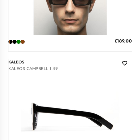
Διαθέσιμο
ΠΡΟΣΘΗΚΗ ΣΤΟ ΚΑΛΑΘΙ
Ειδική
€189,00
Τιμή
3 άτοκες δόσεις των 63,00 €
KALEOS
KALEOS CAMPBELL 1 49
Διαθέσιμο