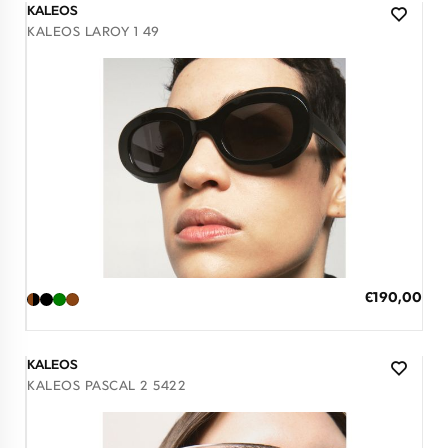
KALEOS
KALEOS LAROY 1 49
Διαθέσιμο
ΠΡΟΣΘΗΚΗ ΣΤΟ ΚΑΛΑΘΙ
Ειδική
€190,00
Τιμή
3 άτοκες δόσεις των 63,33 €
KALEOS
KALEOS PASCAL 2 5422