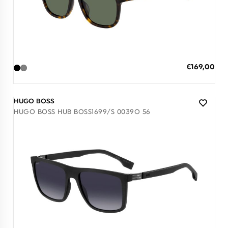
Διαθέσιμο
ΠΡΟΣΘΗΚΗ ΣΤΟ ΚΑΛΑΘΙ
Ειδική
€169,00
Τιμή
3 άτοκες δόσεις των 56,33 €
HUGO BOSS
HUGO BOSS HUB BOSS1699/S 0039O 56
Διαθέσιμο