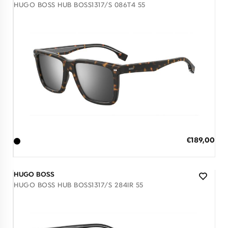
HUGO BOSS HUB BOSS1317/S 086T4 55
Διαθέσιμο
ΠΡΟΣΘΗΚΗ ΣΤΟ ΚΑΛΑΘΙ
Ειδική
€189,00
Τιμή
3 άτοκες δόσεις των 63,00 €
HUGO BOSS
HUGO BOSS HUB BOSS1317/S 284IR 55