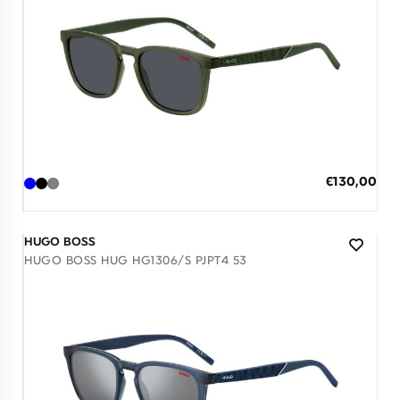
Διαθέσιμο
ΠΡΟΣΘΗΚΗ ΣΤΟ ΚΑΛΑΘΙ
Ειδική
€130,00
Τιμή
3 άτοκες δόσεις των 43,33 €
HUGO BOSS
HUGO BOSS HUG HG1306/S PJPT4 53