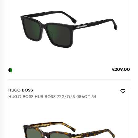
Διαθέσιμο
ΠΡΟΣΘΗΚΗ ΣΤΟ ΚΑΛΑΘΙ
Ειδική
€209,00
Τιμή
3 άτοκες δόσεις των 69,67 €
HUGO BOSS
HUGO BOSS HUB BOSS1722/G/S 086QT 54