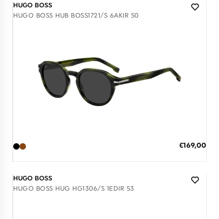
HUGO BOSS
HUGO BOSS HUB BOSS1721/S 6AKIR 50
Διαθέσιμο
ΠΡΟΣΘΗΚΗ ΣΤΟ ΚΑΛΑΘΙ
Ειδική
€169,00
Τιμή
3 άτοκες δόσεις των 56,33 €
HUGO BOSS
HUGO BOSS HUG HG1306/S 1EDIR 53