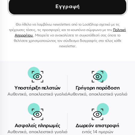
Εγγραφή
Θα ήθελα να λαμβάνω newsletters από το LookShop σχετικά με τις
τρέχουσες τάσεις, τις προσφορές και τα κουπόνια σύμφωνα με την
Πολιτική
Απορρήτου
. Μπορείτε να ανακαλέσετε τη συγκατάθεσή σας όποτε το
θελήσετε χρησιμοποιώντας τον σύνδεσμο διαγραφής στο τέλος κάθε
newsletter.
Υποστήριξη πελατών
Γρήγορη παράδοση
Αυθεντικά, αποκλειστικά γυαλιά
Αυθεντικά, αποκλειστικά γυαλιά
Ασφαλείς πληρωμές
Δωρεάν επιστροφή
Αυθεντικά, αποκλειστικά γυαλιά
εντός 14 ημερών