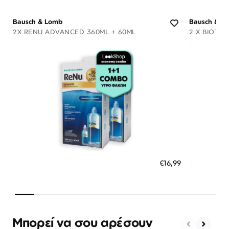
Bausch & Lomb
Bausch & L
2X RENU ADVANCED 360ML + 60ML
2 X BIOTRU
Διαθέσιμο
ΠΡΟΣΘΗΚΗ ΣΤΟ ΚΑΛΑΘΙ
ΠΡΟΣ
€16,99
3 άτοκες δόσεις των 5,66 €
3 ά
Μπορεί να σου αρέσουν