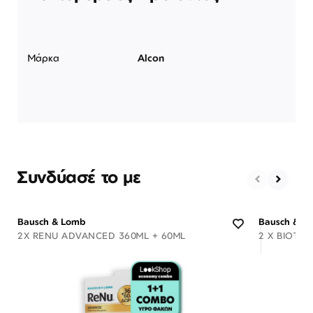
Μάρκα
Alcon
Συνδύασέ το με
Bausch & Lomb
Bausch & L
2X RENU ADVANCED 360ML + 60ML
2 X BIOTRU