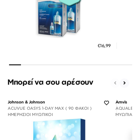
Διαθέσιμο
ΠΡΟΣΘΗΚΗ ΣΤΟ ΚΑΛΑΘΙ
ΠΡΟΣ
€16,99
3 άτοκες δόσεις των 5,66 €
3 ά
Μπορεί να σου αρέσουν
Johnson & Johnson
Amvis
ACUVUE OASYS 1-DAY MAX ( 90 ΦΑΚΟΊ )
AQUALENS R
ΗΜΕΡΉΣΙΟΙ ΜΥΩΠΙΚΟΊ
ΜΥΩΠΊΑΣ