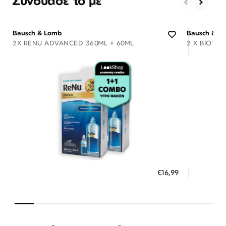
Συνδύασέ το με
Bausch & Lomb
Bausch & L
2X RENU ADVANCED 360ML + 60ML
2 X BIOTRU
Διαθέσιμο
ΠΡΟΣΘΗΚΗ ΣΤΟ ΚΑΛΑΘΙ
ΠΡΟΣ
€16,99
3 άτοκες δόσεις των 5,66 €
3 ά