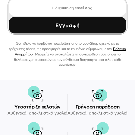
Εγγραφή
Θα ήθελα να λαμβάνω newsletters από το LookShop σχετικά με τις
τρέχουσες τάσεις, τις προσφορές και τα κουπόνια σύμφωνα με την
Πολιτική
Απορρήτου
. Μπορείτε να ανακαλέσετε τη συγκατάθεσή σας όποτε το
θελήσετε χρησιμοποιώντας τον σύνδεσμο διαγραφής στο τέλος κάθε
newsletter.
Υποστήριξη πελατών
Γρήγορη παράδοση
Αυθεντικά, αποκλειστικά γυαλιά
Αυθεντικά, αποκλειστικά γυαλιά