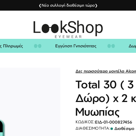
Νέα συλλογή διαθέσιμη τώρα
❮
❯
λείς Πληρωμές
Εγγύηση Γνησιότητας
Δες περισσότερα μοντέλα Alco
Total 30 ( 
Δώρο) x 2 κ
Μυωπίας
ΕΙΔ-01-000827456
ΚΩΔΙΚΌΣ:
Διαθέσιμο
ΔΙΑΘΕΣΙΜΌΤΗΤΑ: