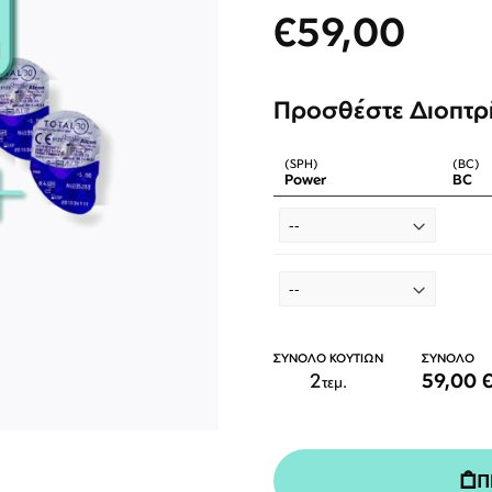
€59,00
Προσθέστε Διοπτρ
(SPH)
(BC)
Power
BC
ΣΥΝΟΛΟ ΚΟΥΤΙΩΝ
ΣΥΝΟΛΟ
2
59,00 
ΕΠΙΚΟΙΝΩΝΊΑ
τεμ.
T: +30 213 045 4922
Παρ
Σάβ
E: hello@lookshop.gr
9:00
10:00 - 16:00
Π