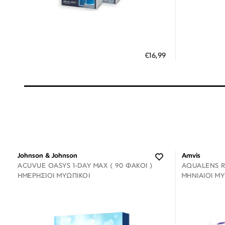
Διαθέσιμο
ΠΡΟΣΘΗΚΗ ΣΤΟ ΚΑΛΑΘΙ
ΠΡΟΣΘ
€16,99
3 άτοκες δόσεις των 5,66 €
3
Johnson & Johnson
Amvis
ACUVUE OASYS 1-DAY MAX ( 90 ΦΑΚΟΊ )
AQUALENS RE
ΗΜΕΡΉΣΙΟΙ ΜΥΩΠΙΚΟΊ
ΜΗΝΙΑΊΟΙ Μ