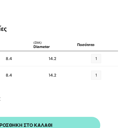
ίες
(DIA)
Ποσότητα
Diameter
8.4
14.2
8.4
14.2
Λογαριασμός
Επιστροφές
Επικοινωνία
€
ΑΚΟΛΟΥΘΉΣΤΕ ΜΑΣ
ΡΟΣΘΗΚΗ ΣΤΟ ΚΑΛΑΘΙ