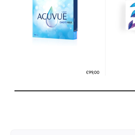
9 έως 15 Ημέρες
ΠΡΟΣΘΗΚΗ ΣΤΟ ΚΑΛΑΘΙ
ΠΡΟΣΘ
€99,00
3 άτοκες δόσεις των 33,00 €
3