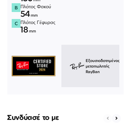
Πλάτος Φακού
B
54
mm
Πλάτος Γέφυρας
C
18
mm
Εξουσιοδοτημένος
μεταπωλητής
RayBan
Συνδύασέ το με