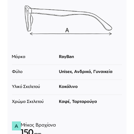
Μάρκα
RayBan
Φύλο
Unisex, Ανδρικά, Γυναικεία
Υλικό Σκελετού
Κοκάλινο
Χρώμα Σκελετού
Καφέ, Ταρταρούγα
Μήκος Βραχίονα
A
150
mm