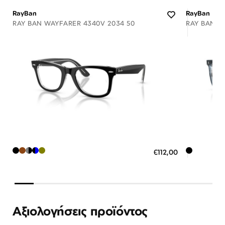
RayBan
RayBan
RAY BAN WAYFARER 4340V 2034 50
RAY BAN 54
Διαθέσιμο
ΠΡΟΣΘΗΚΗ ΣΤΟ ΚΑΛΑΘΙ
ΠΡΟΣ
€112,00
3 άτοκες δόσεις των 37,33 €
3 ά
Αξιολογήσεις προϊόντος