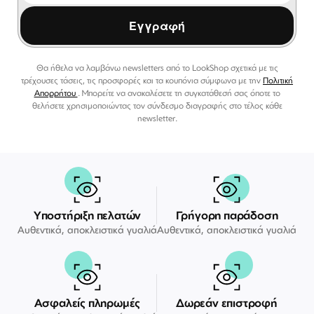
Εγγραφή
Θα ήθελα να λαμβάνω newsletters από το LookShop σχετικά με τις
τρέχουσες τάσεις, τις προσφορές και τα κουπόνια σύμφωνα με την
Πολιτική
Απορρήτου
. Μπορείτε να ανακαλέσετε τη συγκατάθεσή σας όποτε το
θελήσετε χρησιμοποιώντας τον σύνδεσμο διαγραφής στο τέλος κάθε
newsletter.
Υποστήριξη πελατών
Γρήγορη παράδοση
Αυθεντικά, αποκλειστικά γυαλιά
Αυθεντικά, αποκλειστικά γυαλιά
Ασφαλείς πληρωμές
Δωρεάν επιστροφή