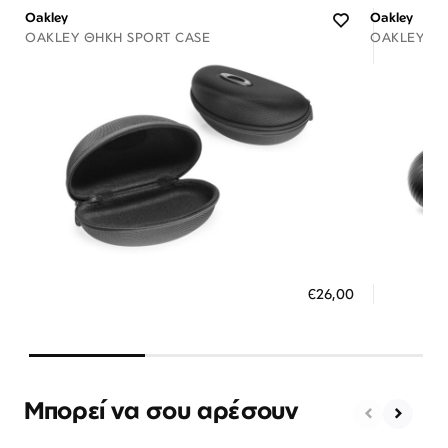
Oakley
Oakley
OAKLEY ΘΉΚΗ SPORT CASE
OAKLEY ΘΉ
Διαθέσιμο
ΠΡΟΣΘΗΚΗ ΣΤΟ ΚΑΛΑΘΙ
ΠΡΟΣ
€26,00
3 άτοκες δόσεις των 8,67 €
3 ά
Μπορεί να σου αρέσουν