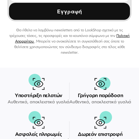
Εγγραφή
Θα ήθελα να λαμβάνω newsletters από το LookShop σχετικά με τις
τρέχουσες τάσεις, τις προσφορές και τα κουπόνια σύμφωνα με την
Πολιτική
Απορρήτου
. Μπορείτε να ανακαλέσετε τη συγκατάθεσή σας όποτε το
θελήσετε χρησιμοποιώντας τον σύνδεσμο διαγραφής στο τέλος κάθε
newsletter.
Υποστήριξη πελατών
Γρήγορη παράδοση
Αυθεντικά, αποκλειστικά γυαλιά
Αυθεντικά, αποκλειστικά γυαλιά
Ασφαλείς πληρωμές
Δωρεάν επιστροφή