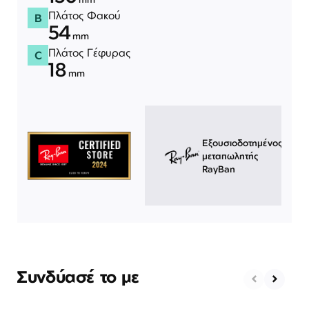
Πλάτος Φακού
B
54
mm
Πλάτος Γέφυρας
C
18
mm
Εξουσιοδοτημένος
μεταπωλητής
RayBan
Συνδύασέ το με