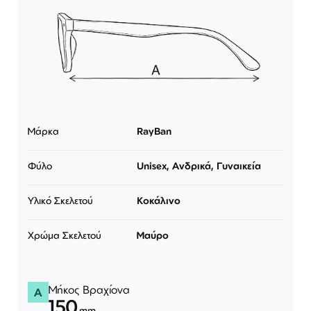
Μάρκα
RayBan
Φύλο
Unisex, Ανδρικά, Γυναικεία
Υλικό Σκελετού
Κοκάλινο
Χρώμα Σκελετού
Μαύρο
Μήκος Βραχίονα
A
150
mm