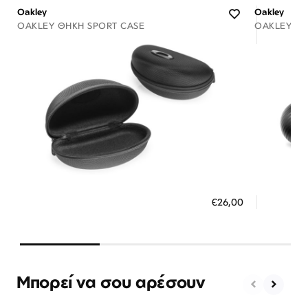
Oakley
Oakley
OAKLEY ΘΉΚΗ SPORT CASE
OAKLEY ΘΉ
Διαθέσιμο
ΠΡΟΣΘΗΚΗ ΣΤΟ ΚΑΛΑΘΙ
ΠΡΟΣ
€26,00
3 άτοκες δόσεις των 8,67 €
3 ά
Μπορεί να σου αρέσουν