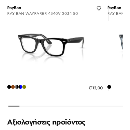
RayBan
RayBan
RAY BAN WAYFARER 4340V 2034 50
RAY BAN 54
Διαθέσιμο
ΠΡΟΣΘΗΚΗ ΣΤΟ ΚΑΛΑΘΙ
ΠΡΟΣ
€112,00
3 άτοκες δόσεις των 37,33 €
3 ά
Αξιολογήσεις προϊόντος