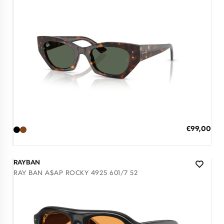
Διαθέσιμο
ΠΡΟΣΘΗΚΗ ΣΤΟ ΚΑΛΑΘΙ
Ειδική
€99,00
Τιμή
3 άτοκες δόσεις των 33,00 €
RAYBAN
RAY BAN A$AP ROCKY 4925 601/7 52