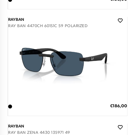
Τιμή
3 άτοκες δόσεις των 52,67 €
RAYBAN
RAY BAN 4470CH 601S1C 59 POLARIZED
Διαθέσιμο
ΠΡΟΣΘΗΚΗ ΣΤΟ ΚΑΛΑΘΙ
Ειδική
€186,00
Τιμή
3 άτοκες δόσεις των 62,00 €
RAYBAN
RAY BAN ZENA 4430 135971 49