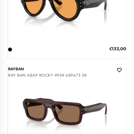
Διαθέσιμο
ΠΡΟΣΘΗΚΗ ΣΤΟ ΚΑΛΑΘΙ
Ειδική
€133,00
Τιμή
3 άτοκες δόσεις των 44,33 €
RAYBAN
RAY BAN A$AP ROCKY 4954 689673 54