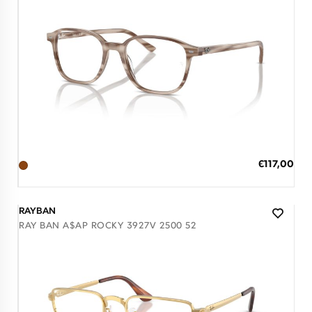
Διαθέσιμο
ΠΡΟΣΘΗΚΗ ΣΤΟ ΚΑΛΑΘΙ
Ειδική
€117,00
Τιμή
3 άτοκες δόσεις των 39,00 €
RAYBAN
RAY BAN A$AP ROCKY 3927V 2500 52