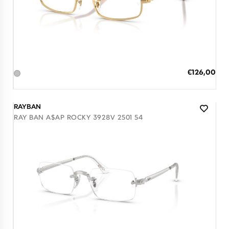
Διαθέσιμο
ΠΡΟΣΘΗΚΗ ΣΤΟ ΚΑΛΑΘΙ
Ειδική
€126,00
Τιμή
3 άτοκες δόσεις των 42,00 €
RAYBAN
RAY BAN A$AP ROCKY 3928V 2501 54