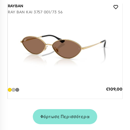
RAYBAN
RAY BAN KAI 3757 001/73 56
Διαθέσιμο
ΠΡΟΣΘΗΚΗ ΣΤΟ ΚΑΛΑΘΙ
Ειδική
€109,00
Τιμή
3 άτοκες δόσεις των 36,33 €
Φόρτωσε Περισσότερα