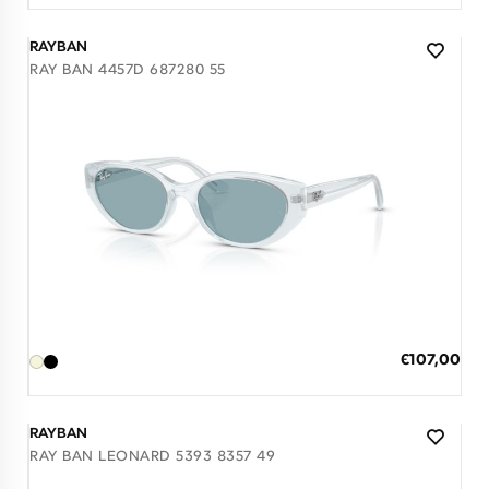
RAYBAN
RAY BAN 4457D 687280 55
Διαθέσιμο
ΠΡΟΣΘΗΚΗ ΣΤΟ ΚΑΛΑΘΙ
Ειδική
€107,00
Τιμή
3 άτοκες δόσεις των 35,67 €
RAYBAN
RAY BAN LEONARD 5393 8357 49