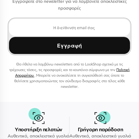
Εγγραφείτε στο newsletter για να λαμβάνετε αποκλειστικές
προσφορές
Εγγραφή
Θα ήθελα να λαμβάνω newsletters από το LookShop σχετικά με τις
τρέχουσες τάσεις, τις προσφορές και τα κουπόνια σύμφωνα με την
Πολιτική
Απορρήτου
. Μπορείτε να ανακαλέσετε τη συγκατάθεσή σας όποτε το
θελήσετε χρησιμοποιώντας τον σύνδεσμο διαγραφής στο τέλος κάθε
newsletter.
Υποστήριξη πελατών
Γρήγορη παράδοση
Αυθεντικά, αποκλειστικά γυαλιά
Αυθεντικά, αποκλειστικά γυαλιά