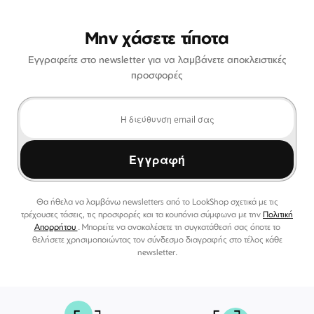
Μην χάσετε τίποτα
Εγγραφείτε στο newsletter για να λαμβάνετε αποκλειστικές
προσφορές
Εγγραφή
Θα ήθελα να λαμβάνω newsletters από το LookShop σχετικά με τις
τρέχουσες τάσεις, τις προσφορές και τα κουπόνια σύμφωνα με την
Πολιτική
Απορρήτου
. Μπορείτε να ανακαλέσετε τη συγκατάθεσή σας όποτε το
θελήσετε χρησιμοποιώντας τον σύνδεσμο διαγραφής στο τέλος κάθε
newsletter.