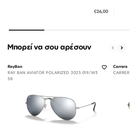
ΠΡΟΣΘΗΚΗ ΣΤΟ ΚΑΛΑΘΙ
ΠΡΟΣ
€26,00
3 άτοκες δόσεις των 8,67 €
3 ά
Μπορεί να σου αρέσουν
RayBan
Carrera
RAY BAN AVIATOR POLARIZED 3025 019/W3
CARRERA 37
58
Διαθέσιμο