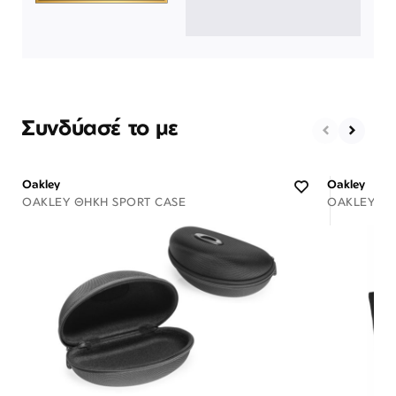
Συνδύασέ το με
Oakley
Oakley
OAKLEY ΘΉΚΗ SPORT CASE
OAKLEY ΘΉ
Διαθέσιμο