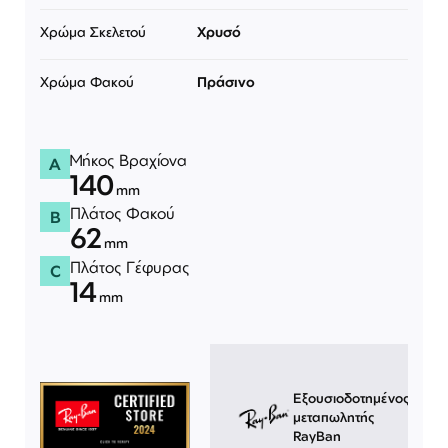
Χρώμα Σκελετού
Χρυσό
Χρώμα Φακού
Πράσινο
Μήκος Βραχίονα
A
140
mm
Πλάτος Φακού
B
62
mm
Πλάτος Γέφυρας
C
14
mm
Εξουσιοδοτημένος
μεταπωλητής
RayBan