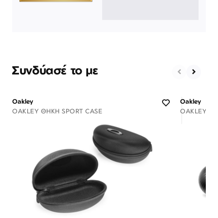
Συνδύασέ το με
Oakley
Oakley
OAKLEY ΘΉΚΗ SPORT CASE
OAKLEY ΘΉ
Διαθέσιμο