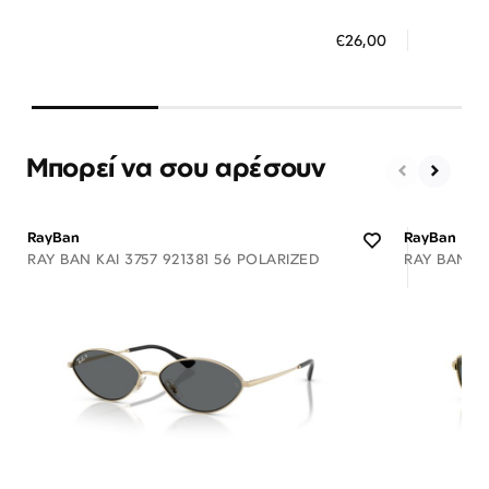
ΠΡΟΣΘΗΚΗ ΣΤΟ ΚΑΛΑΘΙ
ΠΡΟΣ
€26,00
3 άτοκες δόσεις των 8,67 €
3 ά
Μπορεί να σου αρέσουν
RayBan
RayBan
RAY BAN KAI 3757 921381 56 POLARIZED
RAY BAN A
Διαθέσιμο