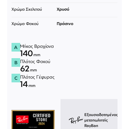
Χρώμα Σκελετού
Χρυσό
Χρώμα Φακού
Πράσινο
Μήκος Βραχίονα
A
140
mm
Πλάτος Φακού
B
62
mm
Πλάτος Γέφυρας
C
14
mm
Εξουσιοδοτημένος
μεταπωλητής
RayBan