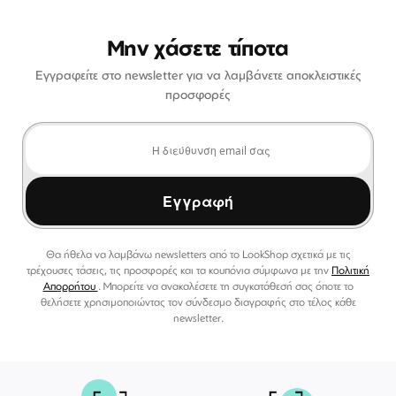
Μην χάσετε τίποτα
Εγγραφείτε στο newsletter για να λαμβάνετε αποκλειστικές
προσφορές
Εγγραφή
Θα ήθελα να λαμβάνω newsletters από το LookShop σχετικά με τις
τρέχουσες τάσεις, τις προσφορές και τα κουπόνια σύμφωνα με την
Πολιτική
Απορρήτου
. Μπορείτε να ανακαλέσετε τη συγκατάθεσή σας όποτε το
θελήσετε χρησιμοποιώντας τον σύνδεσμο διαγραφής στο τέλος κάθε
newsletter.