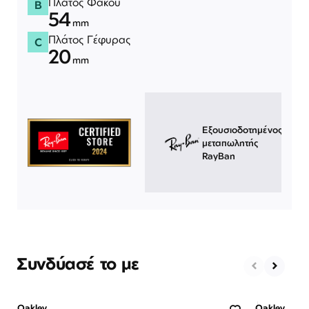
Πλάτος Φακού
B
54
mm
Πλάτος Γέφυρας
C
20
mm
Εξουσιοδοτημένος
μεταπωλητής
RayBan
Συνδύασέ το με
Oakley
Oakley