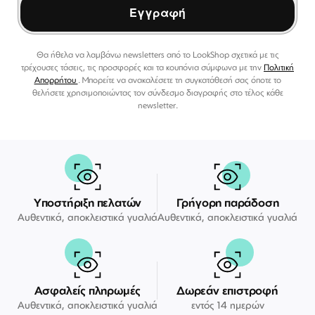
Εγγραφή
Θα ήθελα να λαμβάνω newsletters από το LookShop σχετικά με τις
τρέχουσες τάσεις, τις προσφορές και τα κουπόνια σύμφωνα με την
Πολιτική
Απορρήτου
. Μπορείτε να ανακαλέσετε τη συγκατάθεσή σας όποτε το
θελήσετε χρησιμοποιώντας τον σύνδεσμο διαγραφής στο τέλος κάθε
newsletter.
Υποστήριξη πελατών
Γρήγορη παράδοση
Αυθεντικά, αποκλειστικά γυαλιά
Αυθεντικά, αποκλειστικά γυαλιά
Ασφαλείς πληρωμές
Δωρεάν επιστροφή
Αυθεντικά, αποκλειστικά γυαλιά
εντός 14 ημερών