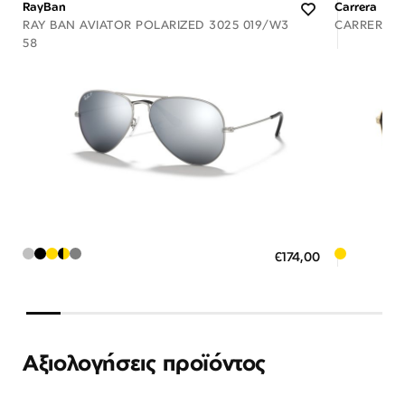
RayBan
Carrera
RAY BAN AVIATOR POLARIZED 3025 019/W3
CARRERA 37
58
Διαθέσιμο
ΠΡΟΣΘΗΚΗ ΣΤΟ ΚΑΛΑΘΙ
ΠΡΟΣ
€174,00
3 άτοκες δόσεις των 58,00 €
3 άτ
Αξιολογήσεις προϊόντος