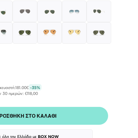
σκευαστή:
181.00€
-35%
ν 30 ημερών: €118,00
Λογαριασμός
Επιστροφές
Επικοινωνία
ΑΚΟΛΟΥΘΉΣΤΕ ΜΑΣ
ΡΟΣΘΗΚΗ ΣΤΟ ΚΑΛΑΘΙ
ε όλη την Ελλάδα με
BOX NOW