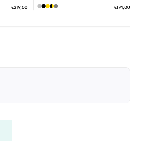
ΠΡΟΣΘΗΚΗ ΣΤΟ ΚΑΛΑΘΙ
€219,00
€174,00
0 €
3 άτοκες δόσεις των 58,00 €