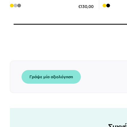
ΠΡΟΣΘΗΚΗ ΣΤΟ ΚΑΛΑΘΙ
ΠΡΟΣΘ
€130,00
3 άτοκες δόσεις των 43,33 €
3
Γράψε μία αξιολόγηση
Συχνέ