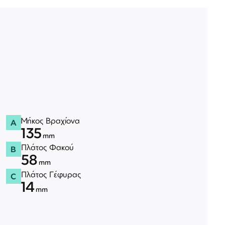
Μήκος Βραχίονα
A
135
mm
Πλάτος Φακού
B
58
mm
Πλάτος Γέφυρας
C
14
mm