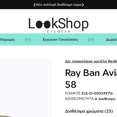
Νέα συλλογή διαθέσιμη τώρα
❮
❯
ς Πληρωμές
Εγγύηση Γνησιότητας
Δωρ
Δες περισσότερα μοντέλα RayB
Ray Ban Av
58
ΕΙΔ-01-000249716
ΚΩΔΙΚΌΣ:
Διαθέσιμο
ΔΙΑΘΕΣΙΜΌΤΗΤΑ:
Διαθέσιμα χρώματα (23)