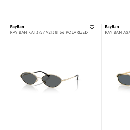
RayBan
RayBan
RAY BAN KAI 3757 921381 56 POLARIZED
RAY BAN A$A
Διαθέσιμο