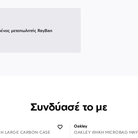
μένος μεταπωλητής RayBan
Συνδύασέ το με
Oakley
Η LARGE CARBON CASE
OAKLEY ΘΉΚΗ MICROBAG ΜΑΎ