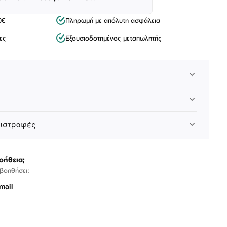
0€
Πληρωμή με απόλυτη ασφάλεια
ες
Εξουσιοδοτημένος μεταπωλητής
πιστροφές
οήθεια;
 βοηθήσει:
mail