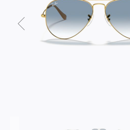
Σύνδεση/Εγγραφή
Αγαπημένα
ΕΠΙΣΚΕΦΘΕΊΤΕ ΜΑΣ
ΩΡΆΡΙΟ
Εντός Στοάς Πεσματζόγλου,
Δευ-Τετ
Τρί-Πέμ-
Πανεπιστημίου 39, 10564, Αθήνα, Ελλάδα
10:00 - 18:00
10:00 - 1