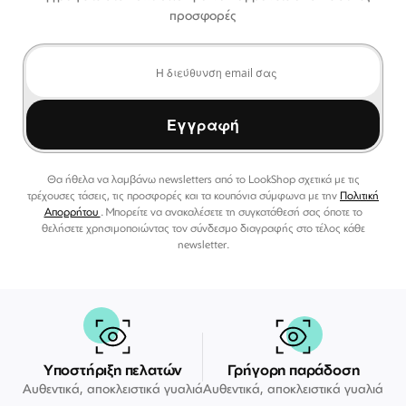
προσφορές
Εγγραφή
Θα ήθελα να λαμβάνω newsletters από το LookShop σχετικά με τις
τρέχουσες τάσεις, τις προσφορές και τα κουπόνια σύμφωνα με την
Πολιτική
Απορρήτου
. Μπορείτε να ανακαλέσετε τη συγκατάθεσή σας όποτε το
θελήσετε χρησιμοποιώντας τον σύνδεσμο διαγραφής στο τέλος κάθε
newsletter.
Υποστήριξη πελατών
Γρήγορη παράδοση
Αυθεντικά, αποκλειστικά γυαλιά
Αυθεντικά, αποκλειστικά γυαλιά