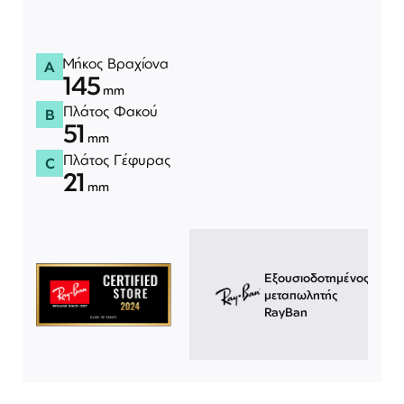
Μήκος Βραχίονα
A
145
mm
Πλάτος Φακού
B
51
mm
Πλάτος Γέφυρας
C
21
mm
Εξουσιοδοτημένος
μεταπωλητής
RayBan