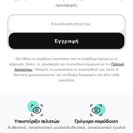
προσφορές
Εγγραφή
Θα ήθελα να λαμβάνω newsletters από το LookShop σχετικά με τις
τρέχουσες τάσεις, τις προσφορές και τα κουπόνια σύμφωνα με την
Πολιτική
Απορρήτου
. Μπορείτε να ανακαλέσετε τη συγκατάθεσή σας όποτε το
θελήσετε χρησιμοποιώντας τον σύνδεσμο διαγραφής στο τέλος κάθε
newsletter.
Υποστήριξη πελατών
Γρήγορη παράδοση
Αυθεντικά, αποκλειστικά γυαλιά
Αυθεντικά, αποκλειστικά γυαλιά