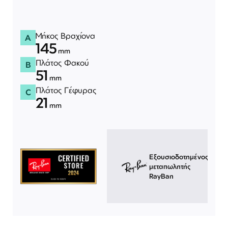
Μήκος Βραχίονα
A
145
mm
Πλάτος Φακού
B
51
mm
Πλάτος Γέφυρας
C
21
mm
Εξουσιοδοτημένος
μεταπωλητής
RayBan