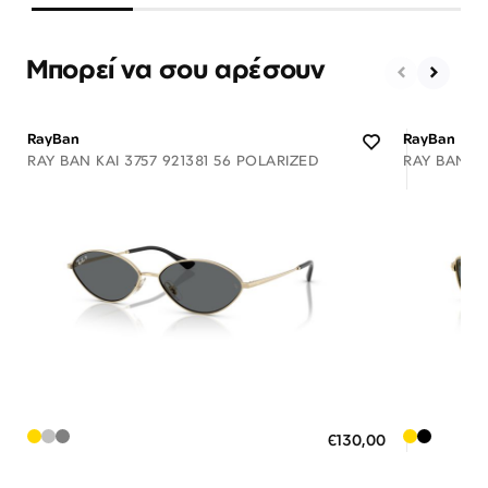
Μπορεί να σου αρέσουν
RayBan
RayBan
RAY BAN KAI 3757 921381 56 POLARIZED
RAY BAN A
Διαθέσιμο
ΠΡΟΣΘΗΚΗ ΣΤΟ ΚΑΛΑΘΙ
ΠΡΟΣ
€130,00
3 άτοκες δόσεις των 43,33 €
3 άτ