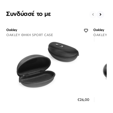
Συνδύασέ το με
Oakley
Oakley
OAKLEY ΘΉΚΗ SPORT CASE
OAKLEY ΘΉ
Διαθέσιμο
ΠΡΟΣΘΗΚΗ ΣΤΟ ΚΑΛΑΘΙ
ΠΡΟΣ
€26,00
3 άτοκες δόσεις των 8,67 €
3 ά