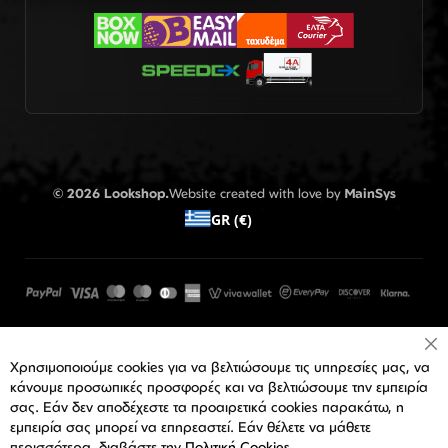
© 2026 Lookshop.
Website created with love by
MainSys
GR (€)
Cl
Χρησιμοποιούμε cookies για να βελτιώσουμε τις υπηρεσίες μας, να
Co
Ba
κάνουμε προσωπικές προσφορές και να βελτιώσουμε την εμπειρία
σας. Εάν δεν αποδέχεστε τα προαιρετικά cookies παρακάτω, η
εμπειρία σας μπορεί να επηρεαστεί. Εάν θέλετε να μάθετε
περισσότερα, διαβάστε την
Πολιτική Cookies