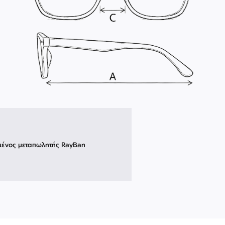
μένος μεταπωλητής RayBan