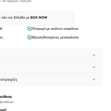
ν 30 ημερών: €105,00
ε όλη την Ελλάδα με
BOX NOW
0€
Πληρωμή με απόλυτη ασφάλεια
ες
Εξουσιοδοτημένος μεταπωλητής
Λογαριασμός
Επιστροφές
Επικοινωνία
πιστροφές
ΑΚΟΛΟΥΘΉΣΤΕ ΜΑΣ
οήθεια;
 βοηθήσει:
mail