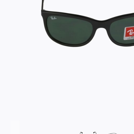
Σύνδεση/Εγγραφή
Αγαπημένα
ΕΠΙΣΚΕΦΘΕΊΤΕ ΜΑΣ
ΩΡΆΡΙΟ
Εντός Στοάς Πεσματζόγλου,
Δευ-Τετ
Τρί-Πέμ-
Πανεπιστημίου 39, 10564, Αθήνα, Ελλάδα
10:00 - 18:00
10:00 - 1