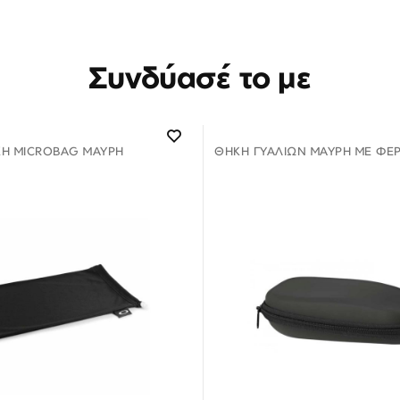
Συνδύασέ το με
ΚΗ MICROBAG ΜΑΎΡΗ
ΘΉΚΗ ΓΥΑΛΙΏΝ ΜΑΎΡΗ ΜΕ ΦΕ