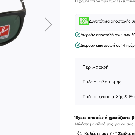
Η χαμηλότερη τιμή των τελευταίω
Δυνατότητα αποστολής σ
Δωρεάν αποστολή άνω των 5
Δωρεάν επιστροφή σε 14 ημέρ
Περιγραφή
Τρόποι πληρωμής
Τρόποι αποστολής & Ε
ΕΠΙΚΟΙΝΩΝΊΑ
T: +30 213 045 4922
Παρ
Σάβ
Έχετε απορίες ή χρειάζεστε β
E: hello@lookshop.gr
9:00
10:00 - 16:00
Μιλήστε με ειδικό μας για να σας
Καλέστε μας
Στείλτε e