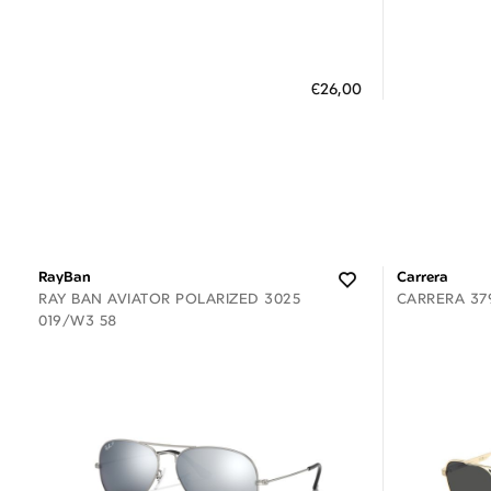
Διαθέσιμο
ΠΡΟΣΘΗΚΗ ΣΤΟ ΚΑΛΑΘΙ
ΠΡΟΣΘ
€26,00
3 άτοκες δόσεις των 8,67 €
3
RayBan
Carrera
RAY BAN AVIATOR POLARIZED 3025
CARRERA 379
019/W3 58