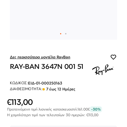
Λογαριασμός
Επιστροφές
Επικοινωνία
ΕΠΙΣΚΕΦΘΕΊΤΕ ΜΑΣ
Εντός Στοάς Πεσματζόγλου,
Πανεπιστημίου 39, 10564, Αθήνα, Ελλάδα
ΩΡΆΡΙΟ
Δευ-Τετ
Τρί-Πέμ-Παρ
Σάβ
Μετάβαση
10:00 - 18:00
10:00 - 19:00
10:00 - 16:00
στην
ΕΠΙΚΟΙΝΩΝΊΑ
αρχή
Δες περισσότερα μοντέλα RayBan
T: +30 213 045 4922
της
E: hello@lookshop.gr
RAY-BAN 3647N 001 51
συλλογής
εικόνων
ΑΚΟΛΟΥΘΉΣΤΕ ΜΑΣ
ΕΙΔ-01-000250163
ΚΩΔΙΚΌΣ:
7 έως 12 Ημέρες
ΔΙΑΘΕΣΙΜΌΤΗΤΑ:
€113,00
Ειδική
Τιμή
Προτεινόμενη τιμή λιανικής κατασκευαστή:
161.00€
-30%
Η χαμηλότερη τιμή των τελευταίων 30 ημερών: €113,00