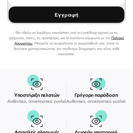
Εγγραφή
Θα ήθελα να λαμβάνω newsletters από το LookShop σχετικά με τις
τρέχουσες τάσεις, τις προσφορές και τα κουπόνια σύμφωνα με την
Πολιτική
Απορρήτου
. Μπορείτε να ανακαλέσετε τη συγκατάθεσή σας όποτε το
θελήσετε χρησιμοποιώντας τον σύνδεσμο διαγραφής στο τέλος κάθε
newsletter.
Υποστήριξη πελατών
Γρήγορη παράδοση
Αυθεντικά, αποκλειστικά γυαλιά
Αυθεντικά, αποκλειστικά γυαλιά
Ασφαλείς πληρωμές
Δωρεάν επιστροφή