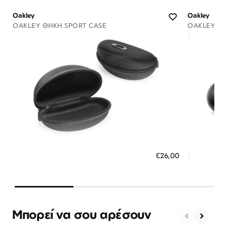
Oakley
Oakley
OAKLEY ΘΉΚΗ SPORT CASE
OAKLEY ΘΉ
Διαθέσιμο
ΠΡΟΣΘΗΚΗ ΣΤΟ ΚΑΛΑΘΙ
ΠΡΟΣ
€26,00
3 άτοκες δόσεις των 8,67 €
3 ά
Μπορεί να σου αρέσουν