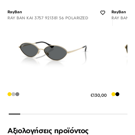
RayBan
RayBan
RAY BAN KAI 3757 921381 56 POLARIZED
RAY BAN A
Διαθέσιμο
ΠΡΟΣΘΗΚΗ ΣΤΟ ΚΑΛΑΘΙ
ΠΡΟΣ
€130,00
3 άτοκες δόσεις των 43,33 €
3 άτ
Αξιολογήσεις προϊόντος