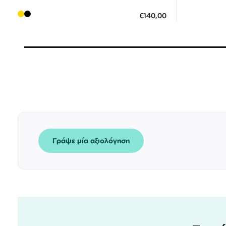
ΠΡΟΣΘ
ΠΡΟΣΘΗΚΗ ΣΤΟ ΚΑΛΑΘΙ
€140,00
3
3 άτοκες δόσεις των 46,67 €
Γράψε μία αξιολόγηση