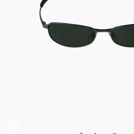
Σύνδεση/Εγγραφή
Αγαπημένα
ΕΠΙΣΚΕΦΘΕΊΤΕ ΜΑΣ
ΩΡΆΡΙΟ
Εντός Στοάς Πεσματζόγλου,
Δευ-Τετ
Τρί-Πέμ-
Πανεπιστημίου 39, 10564, Αθήνα, Ελλάδα
10:00 - 18:00
10:00 - 1