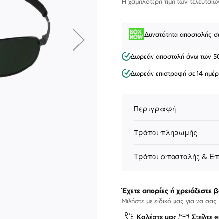
Η χαμηλότερη τιμή των τελευταίω
Δυνατότητα αποστολής σ
Δωρεάν αποστολή άνω των 5
Δωρεάν επιστροφή σε 14 ημέρ
Περιγραφή
Τρόποι πληρωμής
Τρόποι αποστολής & Ε
ΕΠΙΚΟΙΝΩΝΊΑ
T: +30 213 045 4922
Παρ
Σάβ
Έχετε απορίες ή χρειάζεστε β
E: hello@lookshop.gr
9:00
10:00 - 16:00
Μιλήστε με ειδικό μας για να σας
Καλέστε μας
Στείλτε e