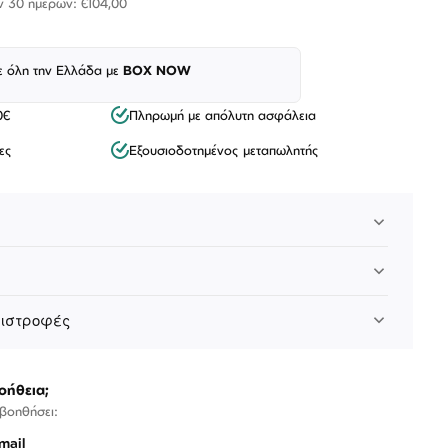
ν 30 ημερών: €104,00
ε όλη την Ελλάδα με
BOX NOW
0€
Πληρωμή με απόλυτη ασφάλεια
ες
Εξουσιοδοτημένος μεταπωλητής
Λογαριασμός
Επιστροφές
Επικοινωνία
πιστροφές
ΑΚΟΛΟΥΘΉΣΤΕ ΜΑΣ
οήθεια;
 βοηθήσει:
mail