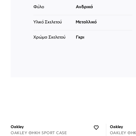
Φύλο
Ανδρικά
Υλικό Σκελετού
Μεταλλικό
Χρώμα Σκελετού
Γκρι
Oakley
Oakley
OAKLEY ΘΉΚΗ SPORT CASE
OAKLEY ΘΉΚ