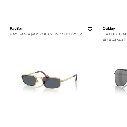
RayBan
Oakley
RAY BAN A$AP ROCKY 3927 001/R5 54
OAKLEY GAU
4124 412402
Διαθέσιμο