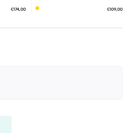
ΠΡΟΣΘΗΚΗ ΣΤΟ ΚΑΛΑΘΙ
€174,00
€109,00
0 €
3 άτοκες δόσεις των 36,33 €