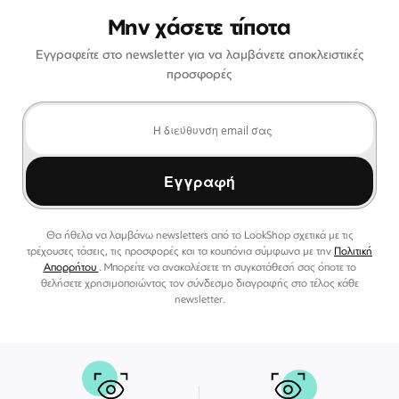
Μην χάσετε τίποτα
Εγγραφείτε στο newsletter για να λαμβάνετε αποκλειστικές
προσφορές
Εγγραφή
Θα ήθελα να λαμβάνω newsletters από το LookShop σχετικά με τις
τρέχουσες τάσεις, τις προσφορές και τα κουπόνια σύμφωνα με την
Πολιτική
Απορρήτου
. Μπορείτε να ανακαλέσετε τη συγκατάθεσή σας όποτε το
θελήσετε χρησιμοποιώντας τον σύνδεσμο διαγραφής στο τέλος κάθε
newsletter.