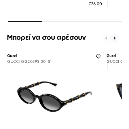
€26,00
3 άτοκες δόσεις των 8,67 €
3 ά
Μπορεί να σου αρέσουν
Gucci
Gucci
GUCCI GG2059S 001 51
GUCCI GG18
Διαθέσιμο