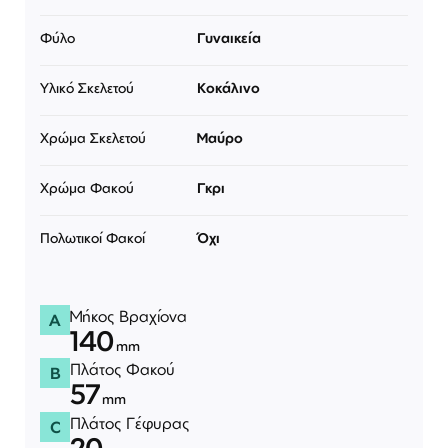
Φύλο
Γυναικεία
Υλικό Σκελετού
Κοκάλινο
Χρώμα Σκελετού
Μαύρο
Χρώμα Φακού
Γκρι
Πολωτικοί Φακοί
Όχι
Μήκος Βραχίονα
A
140
mm
Πλάτος Φακού
B
57
mm
Πλάτος Γέφυρας
C
20