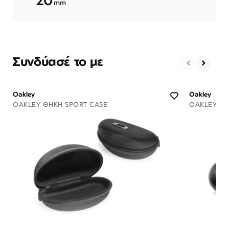
mm
Συνδύασέ το με
Oakley
Oakley
OAKLEY ΘΉΚΗ SPORT CASE
OAKLEY ΘΉ
Διαθέσιμο
ΠΡΟΣΘΗΚΗ ΣΤΟ ΚΑΛΑΘΙ
ΠΡΟΣ