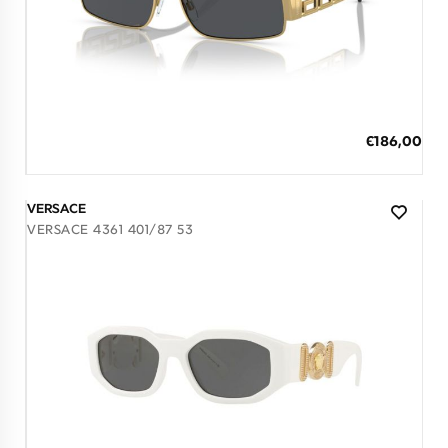
7 έως 12 Ημέρες
ΠΡΟΣΘΗΚΗ ΣΤΟ ΚΑΛΑΘΙ
Ειδική
€186,00
Τιμή
3 άτοκες δόσεις των 62,00 €
VERSACE
VERSACE 4361 401/87 53