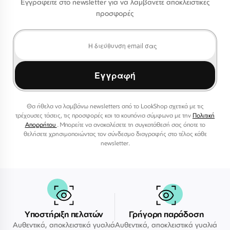
Εγγραφείτε στο newsletter για να λαμβάνετε αποκλειστικές
προσφορές
Εγγραφή
Θα ήθελα να λαμβάνω newsletters από το LookShop σχετικά με τις
τρέχουσες τάσεις, τις προσφορές και τα κουπόνια σύμφωνα με την
Πολιτική
Απορρήτου
. Μπορείτε να ανακαλέσετε τη συγκατάθεσή σας όποτε το
θελήσετε χρησιμοποιώντας τον σύνδεσμο διαγραφής στο τέλος κάθε
newsletter.
Υποστήριξη πελατών
Γρήγορη παράδοση
Αυθεντικά, αποκλειστικά γυαλιά
Αυθεντικά, αποκλειστικά γυαλιά