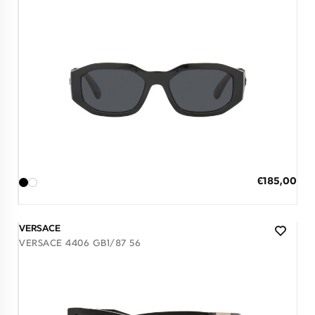
Διαθέσιμο
ΠΡΟΣΘΗΚΗ ΣΤΟ ΚΑΛΑΘΙ
Ειδική
€185,00
Τιμή
3 άτοκες δόσεις των 61,67 €
VERSACE
VERSACE 4406 GB1/87 56