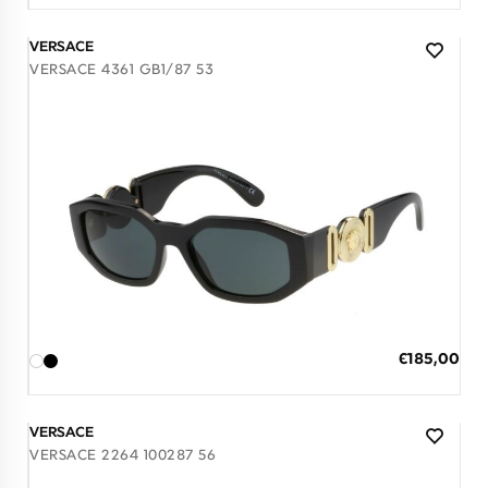
VERSACE
VERSACE 4361 GB1/87 53
Διαθέσιμο
ΠΡΟΣΘΗΚΗ ΣΤΟ ΚΑΛΑΘΙ
Ειδική
€185,00
Τιμή
3 άτοκες δόσεις των 61,67 €
VERSACE
VERSACE 2264 100287 56