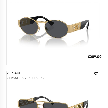
7 έως 12 Ημέρες
ΠΡΟΣΘΗΚΗ ΣΤΟ ΚΑΛΑΘΙ
Ειδική
€289,00
Τιμή
3 άτοκες δόσεις των 96,33 €
VERSACE
VERSACE 2257 100287 60