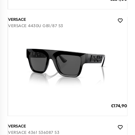
Τιμή
3 άτοκες δόσεις των 74,67 €
VERSACE
VERSACE 4430U GB1/87 53
Διαθέσιμο
ΠΡΟΣΘΗΚΗ ΣΤΟ ΚΑΛΑΘΙ
Ειδική
€174,90
Τιμή
3 άτοκες δόσεις των 58,30 €
VERSACE
VERSACE 4361 536087 53