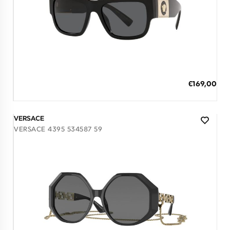
Διαθέσιμο
ΠΡΟΣΘΗΚΗ ΣΤΟ ΚΑΛΑΘΙ
Ειδική
€169,00
Τιμή
3 άτοκες δόσεις των 56,33 €
VERSACE
VERSACE 4395 534587 59