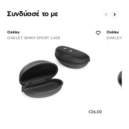
Συνδύασέ το με
Oakley
Oakley
OAKLEY ΘΉΚΗ SPORT CASE
OAKLEY ΘΉ
Διαθέσιμο
ΠΡΟΣΘΗΚΗ ΣΤΟ ΚΑΛΑΘΙ
ΠΡΟΣ
€26,00
3 άτοκες δόσεις των 8,67 €
3 ά