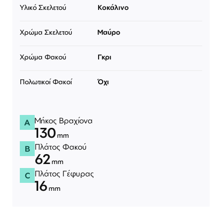
Υλικό Σκελετού
Κοκάλινο
Χρώμα Σκελετού
Μαύρο
Χρώμα Φακού
Γκρι
Πολωτικοί Φακοί
Όχι
Μήκος Βραχίονα
A
130
mm
Πλάτος Φακού
B
62
mm
Πλάτος Γέφυρας
C
16
mm