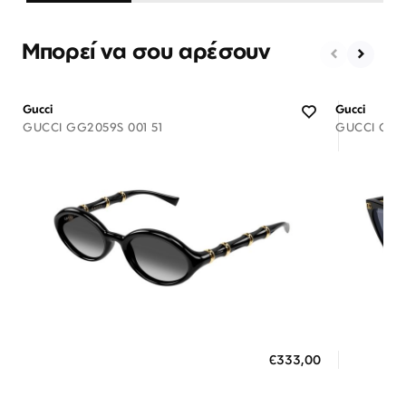
Μπορεί να σου αρέσουν
Gucci
Gucci
GUCCI GG2059S 001 51
GUCCI GG18
Διαθέσιμο
ΠΡΟΣΘΗΚΗ ΣΤΟ ΚΑΛΑΘΙ
ΠΡΟΣ
€333,00
3 άτοκες δόσεις των 111,00 €
3 ά