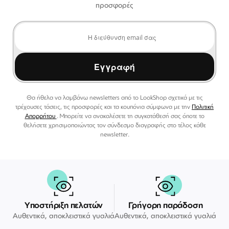
προσφορές
Εγγραφή
Θα ήθελα να λαμβάνω newsletters από το LookShop σχετικά με τις
τρέχουσες τάσεις, τις προσφορές και τα κουπόνια σύμφωνα με την
Πολιτική
Απορρήτου
. Μπορείτε να ανακαλέσετε τη συγκατάθεσή σας όποτε το
θελήσετε χρησιμοποιώντας τον σύνδεσμο διαγραφής στο τέλος κάθε
newsletter.
Υποστήριξη πελατών
Γρήγορη παράδοση
Αυθεντικά, αποκλειστικά γυαλιά
Αυθεντικά, αποκλειστικά γυαλιά